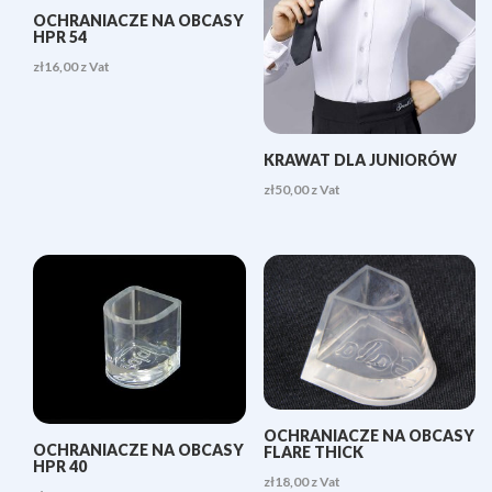
OCHRANIACZE NA OBCASY
HPR 54
zł
16,00
z Vat
KRAWAT DLA JUNIORÓW
zł
50,00
z Vat
OCHRANIACZE NA OBCASY
OCHRANIACZE NA OBCASY
FLARE THICK
HPR 40
zł
18,00
z Vat