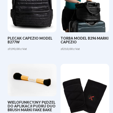
PLECAK CAPEZIO MODEL
TORBA MODEL B296 MARKI
B277W
CAPEZIO
zł
190,00
z Vat
zł
210,00
z Vat
WIELOFUNKCYJNY PĘDZEL
DO APLIKACJI PUDRU DUO
BRUSH MARKI FAKE BAKE