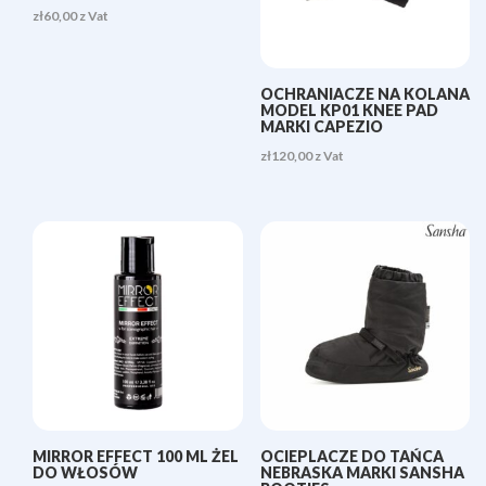
zł
60,00
z Vat
OCHRANIACZE NA KOLANA
MODEL KP01 KNEE PAD
MARKI CAPEZIO
zł
120,00
z Vat
MIRROR EFFECT 100 ML ŻEL
OCIEPLACZE DO TAŃCA
DO WŁOSÓW
NEBRASKA MARKI SANSHA