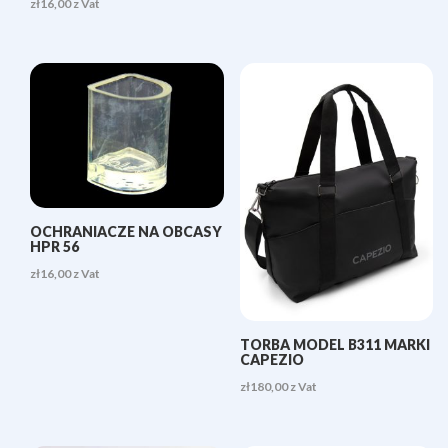
zł
16,00
z Vat
OCHRANIACZE NA OBCASY
HPR 56
zł
16,00
z Vat
TORBA MODEL B311 MARKI
CAPEZIO
zł
180,00
z Vat