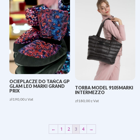
OCIEPLACZE DO TAŃCA GP
GLAM LEO MARKI GRAND
TORBA MODEL 9105MARKI
PRIX
INTERMEZZO
zł
190,00
z Vat
zł
180,00
z Vat
←
1
2
3
4
→