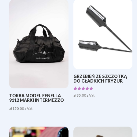
GRZEBIEŃ ZE SZCZOTKĄ
DO GŁADKICH FRYZUR
Oceniono
TORBA MODEL FENELLA
zł
35,00
z Vat
5.00
9112 MARKI INTERMEZZO
na 5
zł
150,00
z Vat