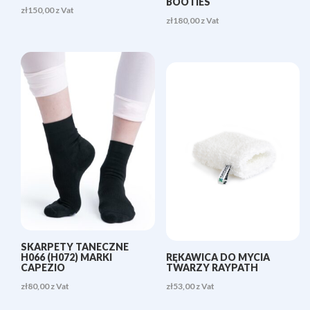
BOOTIES
zł
150,00
z Vat
zł
180,00
z Vat
SKARPETY TANECZNE
H066 (H072) MARKI
RĘKAWICA DO MYCIA
CAPEZIO
TWARZY RAYPATH
zł
80,00
z Vat
zł
53,00
z Vat