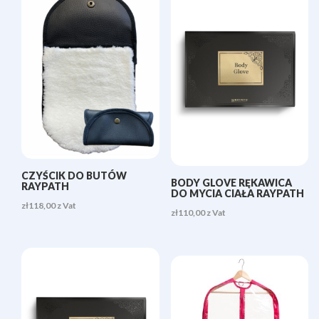
CZYŚCIK DO BUTÓW
BODY GLOVE RĘKAWICA
RAYPATH
DO MYCIA CIAŁA RAYPATH
zł
118,00
z Vat
zł
110,00
z Vat