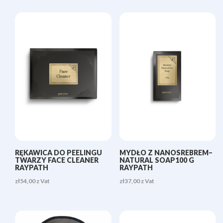
RĘKAWICA DO PEELINGU
MYDŁO Z NANOSREBREM–
TWARZY FACE CLEANER
NATURAL SOAP100 G
RAYPATH
RAYPATH
zł
54,00
z Vat
zł
37,00
z Vat