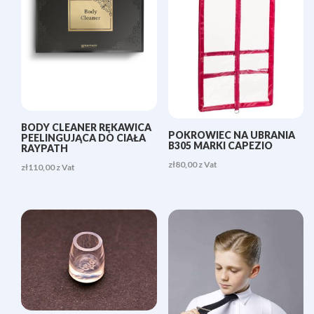
BODY CLEANER RĘKAWICA
POKROWIEC NA UBRANIA
PEELINGUJĄCA DO CIAŁA
B305 MARKI CAPEZIO
RAYPATH
zł
80,00
z Vat
zł
110,00
z Vat