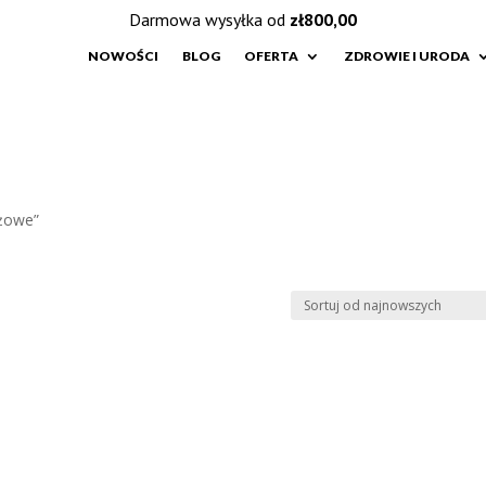
Darmowa wysyłka od
zł
800,00
NOWOŚCI
BLOG
OFERTA
ZDROWIE I URODA
eżowe”