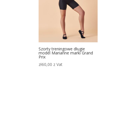
Szorty treningowe długie
model Marianne marki Grand
Prix
zł
60,00
z Vat