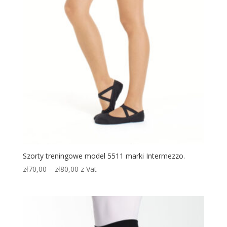
Szorty treningowe model 5511 marki Intermezzo.
Zakres
zł
70,00
–
zł
80,00
z Vat
cen:
od
zł70,00
do
zł80,00