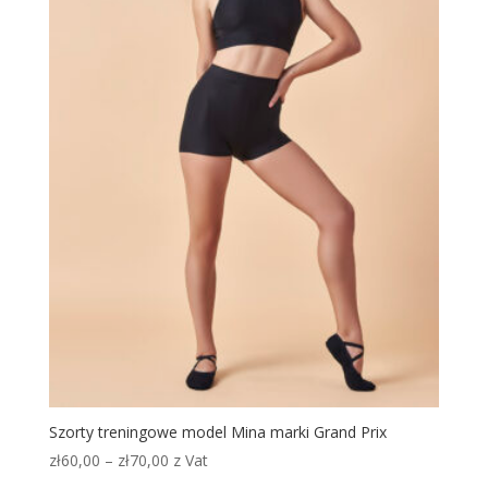
Szorty treningowe model Mina marki Grand Prix
Zakres
zł
60,00
–
zł
70,00
z Vat
cen: