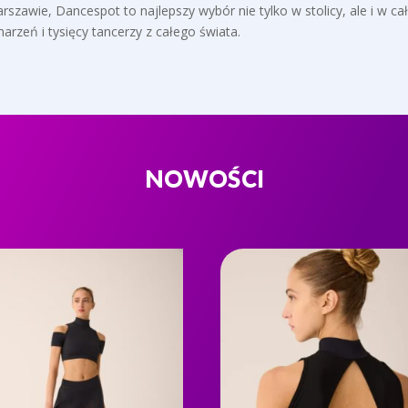
szawie, Dancespot to najlepszy wybór nie tylko w stolicy, ale i w c
arzeń i tysięcy tancerzy z całego świata.
NOWOŚCI