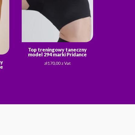
Top treningowy taneczny
model 294 marki Pridance
ny
zł
170,00
z Vat
ce