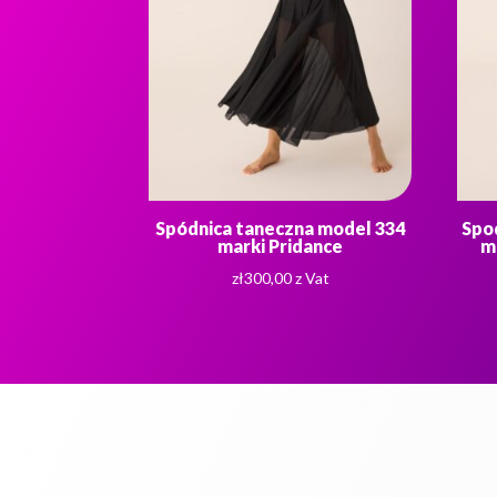
Spódnica taneczna model 334
Spo
marki Pridance
m
zł
300,00
z Vat