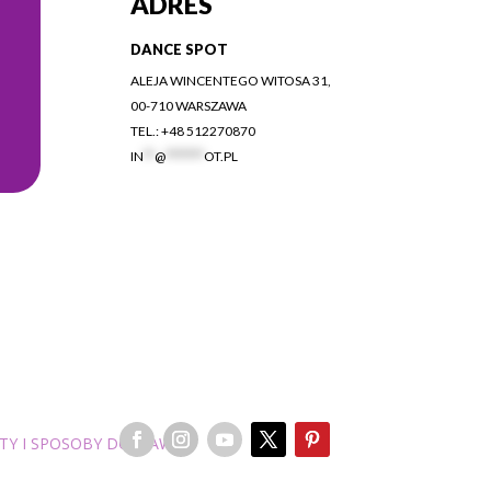
ADRES
DANCE SPOT
ALEJA WINCENTEGO WITOSA 31,
00-710 WARSZAWA
TEL.: +48 512270870
IN
**
@
*******
OT.PL
TY I SPOSOBY DOSTAWY