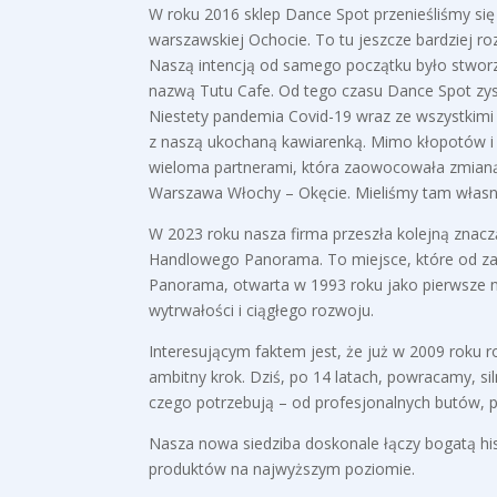
W roku 2016 sklep Dance Spot przenieśliśmy się
warszawskiej Ochocie. To tu jeszcze bardziej ro
Naszą intencją od samego początku było stworze
nazwą Tutu Cafe. Od tego czasu Dance Spot zyska
Niestety pandemia Covid-19 wraz ze wszystkimi o
z naszą ukochaną kawiarenką. Mimo kłopotów i t
wieloma partnerami, która zaowocowała zmianą lo
Warszawa Włochy – Okęcie. Mieliśmy tam własny, 
W 2023 roku nasza firma przeszła kolejną znacz
Handlowego Panorama. To miejsce, które od zaw
Panorama, otwarta w 1993 roku jako pierwsze n
wytrwałości i ciągłego rozwoju.
Interesującym faktem jest, że już w 2009 roku 
ambitny krok. Dziś, po 14 latach, powracamy, si
czego potrzebują – od profesjonalnych butów, pr
Nasza nowa siedziba doskonale łączy bogatą his
produktów na najwyższym poziomie.