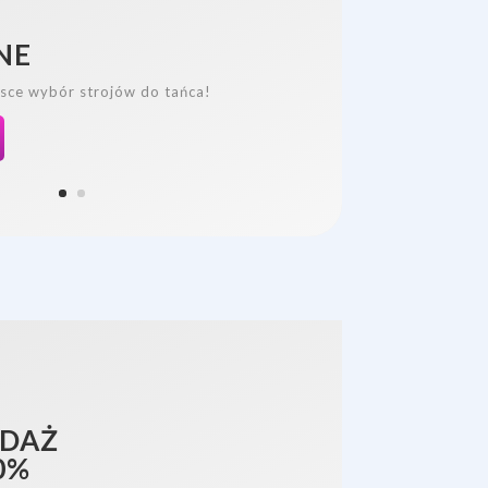
NE
sce wybór strojów do tańca!
T
DAŻ
0%