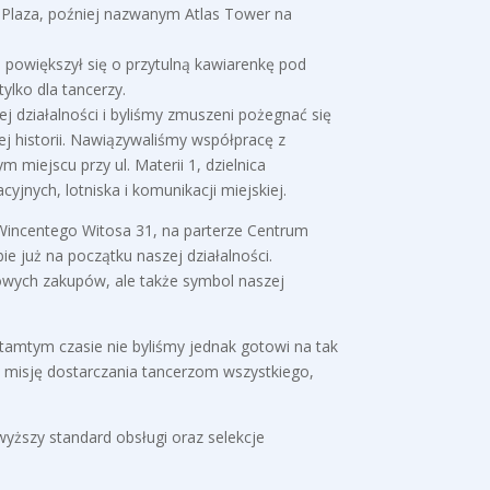
m Plaza, poźniej nazwanym Atlas Tower na
 powiększył się o przytulną kawiarenkę pod
ylko dla tancerzy.
j działalności i byliśmy zmuszeni pożegnać się
j historii. Nawiązywaliśmy współpracę z
miejscu przy ul. Materii 1, dzielnica
jnych, lotniska i komunikacji miejskiej.
 Wincentego Witosa 31, na parterze Centrum
 już na początku naszej działalności.
owych zakupów, ale także symbol naszej
tamtym czasie nie byliśmy jednak gotowi na tak
zą misję dostarczania tancerzom wszystkiego,
yższy standard obsługi oraz selekcje