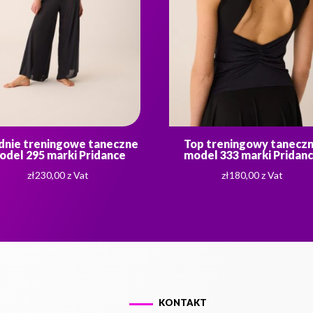
dnie treningowe taneczne
Top treningowy tanecz
odel 295 marki Pridance
model 333 marki Pridan
zł
230,00
z Vat
zł
180,00
z Vat
KONTAKT