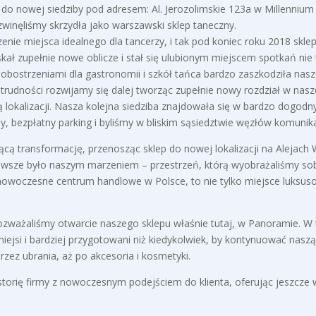
 do nowej siedziby pod adresem: Al. Jerozolimskie 123a w Millenniu
zwinęliśmy skrzydła jako warszawski sklep taneczny.
nie miejsca idealnego dla tancerzy, i tak pod koniec roku 2018 sklep
ł zupełnie nowe oblicze i stał się ulubionym miejscem spotkań nie t
bostrzeniami dla gastronomii i szkół tańca bardzo zaszkodziła nasze
rudności rozwijamy się dalej tworząc zupełnie nowy rozdział w nasze
kalizacji. Nasza kolejna siedziba znajdowała się w bardzo dogodnym 
bezpłatny parking i byliśmy w bliskim sąsiedztwie węzłów komunikacy
ącą transformację, przenosząc sklep do nowej lokalizacji na Alejach
sze było naszym marzeniem – przestrzeń, którą wyobrażaliśmy sobie
owoczesne centrum handlowe w Polsce, to nie tylko miejsce luksus
rozważaliśmy otwarcie naszego sklepu właśnie tutaj, w Panoramie. W 
lniejsi i bardziej przygotowani niż kiedykolwiek, by kontynuować nas
zez ubrania, aż po akcesoria i kosmetyki.
torię firmy z nowoczesnym podejściem do klienta, oferując jeszcze w