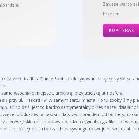
Zawsze warto zaj
jbardziej!
Przecen!
KUP TERAZ
 to świetnie trafiłeś! Dance Spot to zdecydowanie najlepszy sklep tan
erza.
samo wspaniałe miejsce z urokliwą, przyjacielską atmosferą.
się przy ul. Frascati 19, w samym sercu miasta. To tu zdobyliśmy pi
rwają, aż do dziś. Jest to bardzo sentymentalny okres naszej działalno
to więcej produktów, a naszym flagowym brandem od tamtego czasu 
sz pierwszy sklep internetowy z bardzo oryginalną grafiką – otwieraj
tymentem. Kolejne lata to czas intensywnego rozwoju naszej działaln