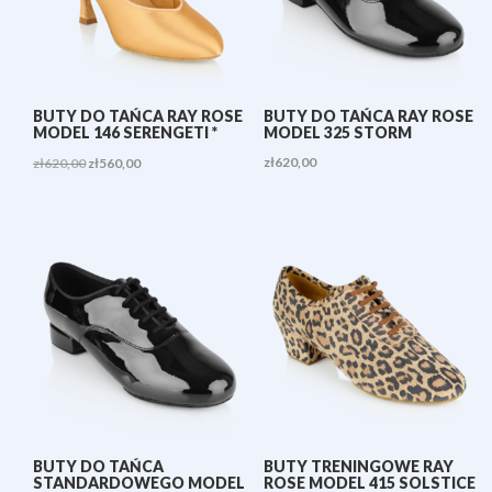
BUTY DO TAŃCA RAY ROSE
BUTY DO TAŃCA RAY ROSE
MODEL 146 SERENGETI *
MODEL 325 STORM
Pierwotna
Aktualna
zł
620,00
zł
620,00
zł
560,00
cena
cena
wynosiła:
wynosi:
zł620,00.
zł560,00.
BUTY DO TAŃCA
BUTY TRENINGOWE RAY
STANDARDOWEGO MODEL
ROSE MODEL 415 SOLSTICE