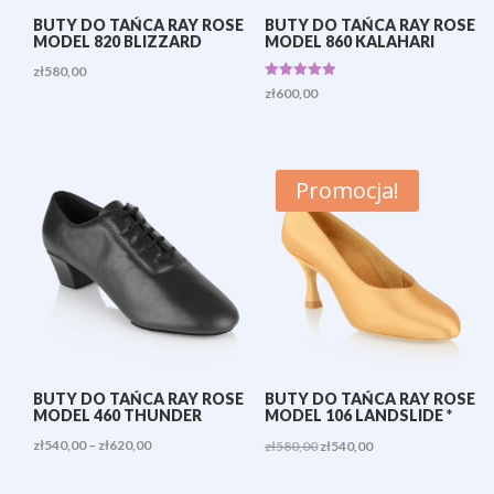
BUTY DO TAŃCA RAY ROSE
BUTY DO TAŃCA RAY ROSE
MODEL 820 BLIZZARD
MODEL 860 KALAHARI
zł
580,00
Oceniono
zł
600,00
5.00
na 5
Promocja!
BUTY DO TAŃCA RAY ROSE
BUTY DO TAŃCA RAY ROSE
MODEL 460 THUNDER
MODEL 106 LANDSLIDE *
Zakres
Pierwotna
Aktualna
zł
540,00
–
zł
620,00
zł
580,00
zł
540,00
cen:
cena
cena