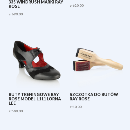
335 WINDRUSH MARKI RAY
zł
620,00
ROSE
zł
690,00
BUTY TRENINGOWE RAY
SZCZOTKA DO BUTÓW
ROSE MODEL L111 LORNA
RAY ROSE
LEE
zł
40,00
zł
580,00