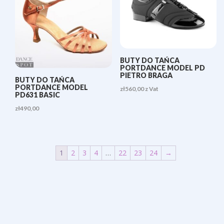
BUTY DO TAŃCA
PORTDANCE MODEL PD
PIETRO BRAGA
BUTY DO TAŃCA
PORTDANCE MODEL
zł
560,00
z Vat
PD631 BASIC
zł
490,00
1
2
3
4
…
22
23
24
→