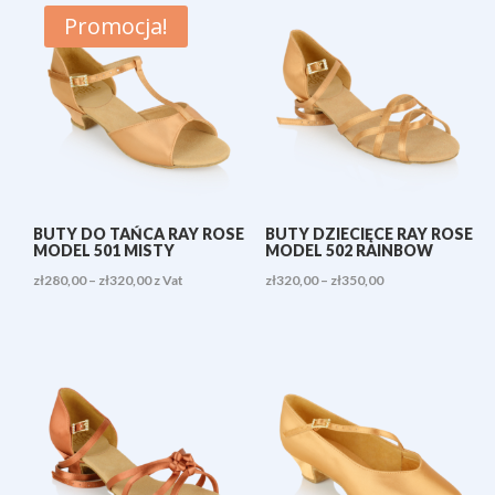
Promocja!
BUTY DO TAŃCA RAY ROSE
BUTY DZIECIĘCE RAY ROSE
MODEL 501 MISTY
MODEL 502 RAINBOW
Zakres
Zakres
zł
280,00
–
zł
320,00
z Vat
zł
320,00
–
zł
350,00
cen:
cen:
od
od
zł280,00
zł320,00
do
do
zł320,00
zł350,00