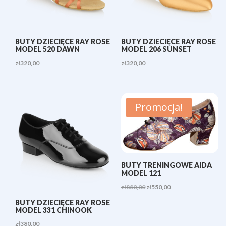
BUTY DZIECIĘCE RAY ROSE
BUTY DZIECIĘCE RAY ROSE
MODEL 520 DAWN
MODEL 206 SUNSET
zł
320,00
zł
320,00
Promocja!
BUTY TRENINGOWE AIDA
MODEL 121
Pierwotna
Aktualna
zł
880,00
zł
550,00
cena
cena
BUTY DZIECIĘCE RAY ROSE
MODEL 331 CHINOOK
wynosiła:
wynosi:
zł
380,00
zł880,00.
zł550,00.