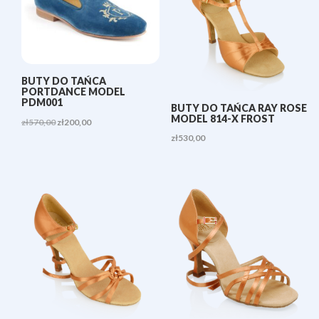
BUTY DO TAŃCA
PORTDANCE MODEL
PDM001
BUTY DO TAŃCA RAY ROSE
MODEL 814-X FROST
Pierwotna
Aktualna
zł
570,00
zł
200,00
zł
530,00
cena
cena
wynosiła:
wynosi:
zł570,00.
zł200,00.