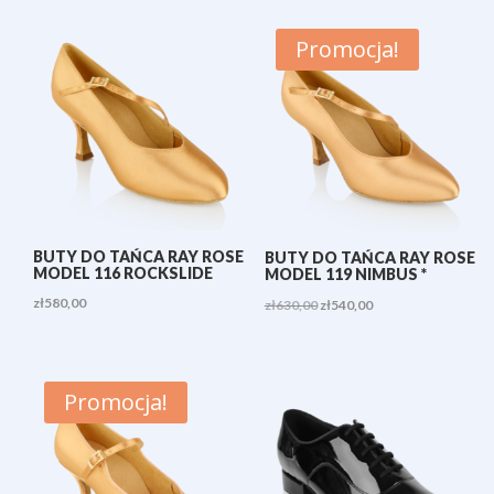
od
wynosiła:
wynosi:
zł540,00
zł580,00.
zł540,00.
Promocja!
do
zł620,00
BUTY DO TAŃCA RAY ROSE
BUTY DO TAŃCA RAY ROSE
MODEL 116 ROCKSLIDE
MODEL 119 NIMBUS *
zł
580,00
Pierwotna
Aktualna
zł
630,00
zł
540,00
cena
cena
wynosiła:
wynosi:
zł630,00.
zł540,00.
Promocja!