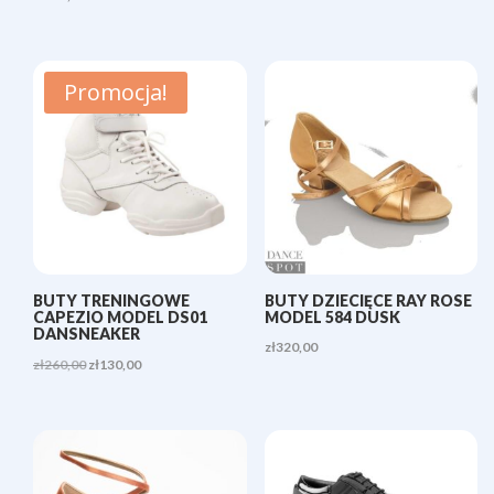
Promocja!
BUTY TRENINGOWE
BUTY DZIECIĘCE RAY ROSE
CAPEZIO MODEL DS01
MODEL 584 DUSK
DANSNEAKER
zł
320,00
Pierwotna
Aktualna
zł
260,00
zł
130,00
cena
cena
wynosiła:
wynosi:
zł260,00.
zł130,00.