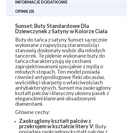
INFORMACJE DODATKOWE
OPINIE (0)
Sunset; Buty Standardowe Dla
Dziewczynek z Satyny w Kolorze Ciała
Buty do tańca z satyny Sunset są ręcznie
wykonane z najwyższą starannością i
stanowią doskonały wybór dla młodych
tancerek. Te pięknie wykonane buty do
tańca charakteryzują się cechami
zaprojektowanymi specjalnie z myślą o
młodych stopach. Ten model posiada
również antypoślizgowe fleki obcasów,
wyściółkę i skarpetę o właściwościach
antybakteryjnych. Sunset ma zaokrąglony
kształt palców i klasyczny ukosny pasek z
eleganckimi klamrami obsadzonymi
diamentami.
Główne cechy:
Zaokrąglony kształt palców z
przekrojem w kształcie litery V:
Buty
posiadają zaokrąglony kształt palców z