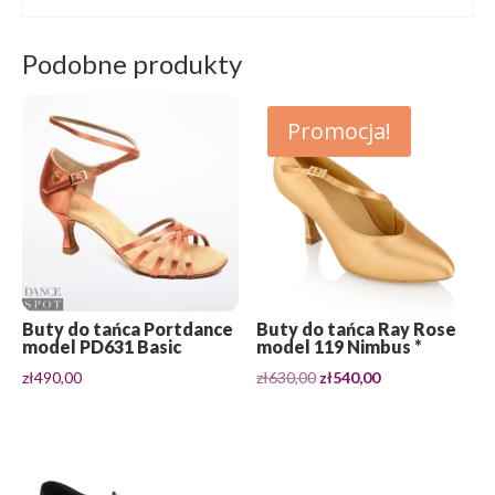
Podobne produkty
Promocja!
Buty do tańca Portdance
Buty do tańca Ray Rose
model PD631 Basic
model 119 Nimbus *
Pierwotna
Aktualna
zł
490,00
zł
630,00
zł
540,00
cena
cena
wynosiła:
wynosi:
zł630,00.
zł540,00.