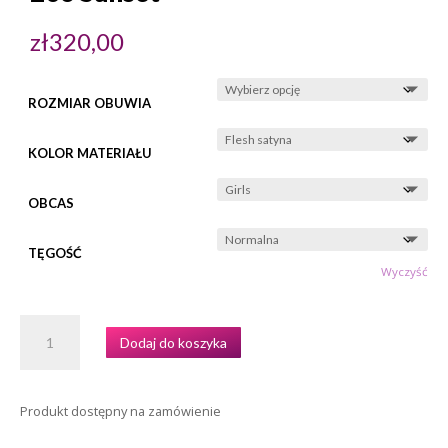
zł
320,00
ROZMIAR OBUWIA
KOLOR MATERIAŁU
OBCAS
TĘGOŚĆ
Wyczyść
ILOŚĆ
Dodaj do koszyka
BUTY
DZIECIĘCE
RAY
Produkt dostępny na zamówienie
ROSE
MODEL