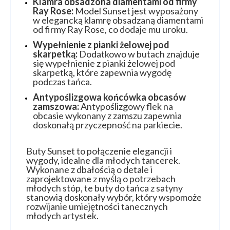
Klamra obsadzona diamentami od firmy
Ray Rose:
Model Sunset jest wyposażony
w elegancką klamrę obsadzaną diamentami
od firmy Ray Rose, co dodaje mu uroku.
Wypełnienie z pianki żelowej pod
skarpetką:
Dodatkowo w butach znajduje
się wypełnienie z pianki żelowej pod
skarpetką, które zapewnia wygodę
podczas tańca.
Antypoślizgowa końcówka obcasów
zamszowa:
Antypoślizgowy flek na
obcasie wykonany z zamszu zapewnia
doskonałą przyczepność na parkiecie.
Buty Sunset to połączenie elegancji i
wygody, idealne dla młodych tancerek.
Wykonane z dbałością o detale i
zaprojektowane z myślą o potrzebach
młodych stóp, te buty do tańca z satyny
stanowią doskonały wybór, który wspomoże
rozwijanie umiejętności tanecznych
młodych artystek.