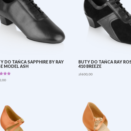
Y DO TAŃCA SAPPHIRE BY RAY
BUTY DO TAŃCA RAY RO
E MODEL ASH
410 BREEZE
zł
600,00
iono
0,00