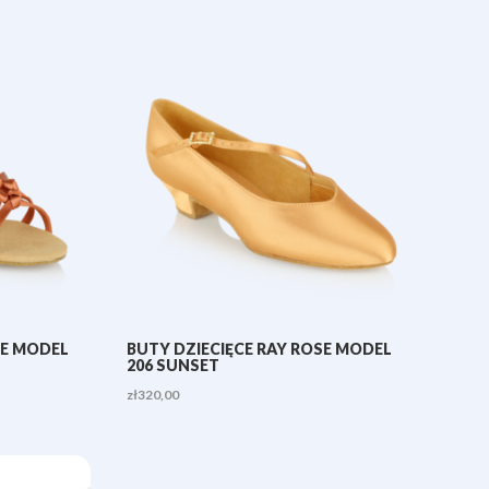
cen:
od
zł280,00
do
zł320,00
SE MODEL
BUTY DZIECIĘCE RAY ROSE MODEL
206 SUNSET
zł
320,00