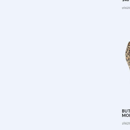
zł
62
BUT
MOD
zł
62