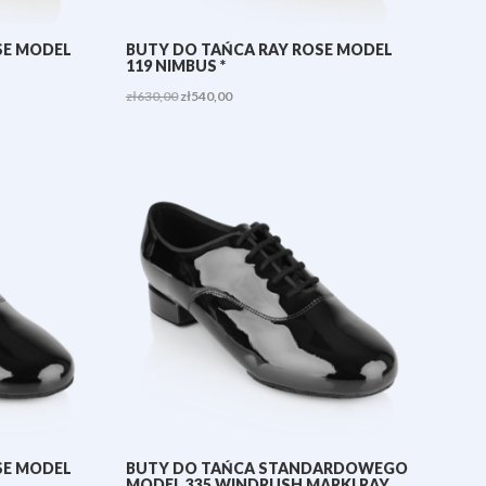
SE MODEL
BUTY DO TAŃCA RAY ROSE MODEL
119 NIMBUS *
Pierwotna
Aktualna
zł
630,00
zł
540,00
cena
cena
wynosiła:
wynosi:
zł630,00.
zł540,00.
SE MODEL
BUTY DO TAŃCA STANDARDOWEGO
MODEL 335 WINDRUSH MARKI RAY