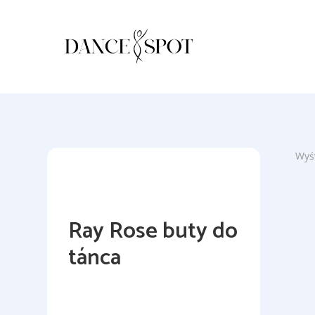
Wyśw
Ray Rose buty do
tánca