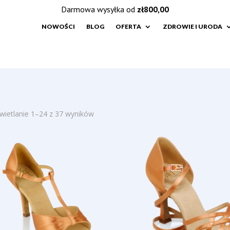
Darmowa wysyłka od
zł
800,00
NOWOŚCI
BLOG
OFERTA
ZDROWIE I URODA
Posortowane
ietlanie 1–24 z 37 wyników
według
najnowszych