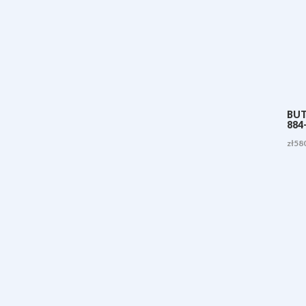
BUT
884
zł
58