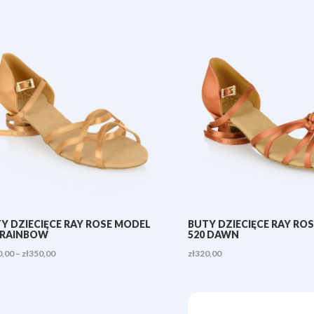
Y DZIECIĘCE RAY ROSE MODEL
BUTY DZIECIĘCE RAY RO
 RAINBOW
520 DAWN
Zakres
0,00
–
zł
350,00
zł
320,00
cen:
od
zł320,00