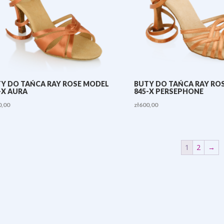
Y DO TAŃCA RAY ROSE MODEL
BUTY DO TAŃCA RAY RO
-X AURA
845-X PERSEPHONE
0,00
zł
600,00
1
2
→