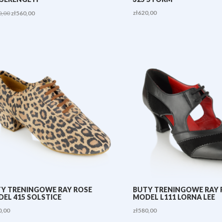
Pierwotna
Aktualna
zł
620,00
0,00
zł
560,00
cena
cena
wynosiła:
wynosi:
zł620,00.
zł560,00.
Y TRENINGOWE RAY ROSE
BUTY TRENINGOWE RAY 
EL 415 SOLSTICE
MODEL L111 LORNA LEE
0,00
zł
580,00