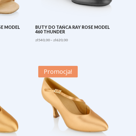
SE MODEL
BUTY DO TAŃCA RAY ROSE MODEL
460 THUNDER
Zakres
zł
540,00
–
zł
620,00
cen:
od
zł540,00
Promocja!
do
zł620,00