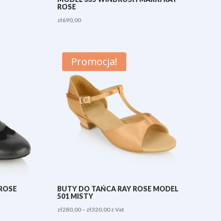
ROSE
zł
690,00
Promocja!
ROSE
BUTY DO TAŃCA RAY ROSE MODEL
501 MISTY
Zakres
zł
280,00
–
zł
320,00
z Vat