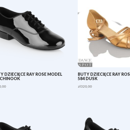
do
zł350,00
Y DZIECIĘCE RAY ROSE MODEL
BUTY DZIECIĘCE RAY RO
 CHINOOK
584 DUSK
0,00
zł
320,00