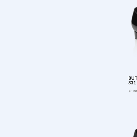
BUT
331
zł
38