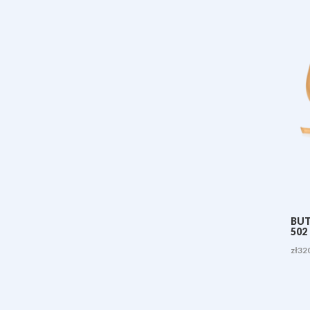
BUT
502
zł
32