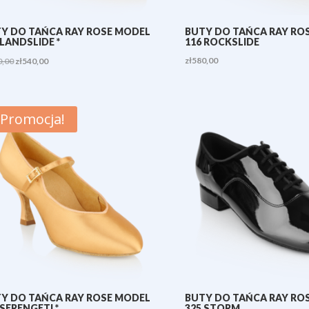
Y DO TAŃCA RAY ROSE MODEL
BUTY DO TAŃCA RAY RO
 LANDSLIDE *
116 ROCKSLIDE
Pierwotna
Aktualna
zł
580,00
0,00
zł
540,00
cena
cena
wynosiła:
wynosi:
zł580,00.
zł540,00.
Promocja!
Y DO TAŃCA RAY ROSE MODEL
BUTY DO TAŃCA RAY RO
 SERENGETI *
325 STORM