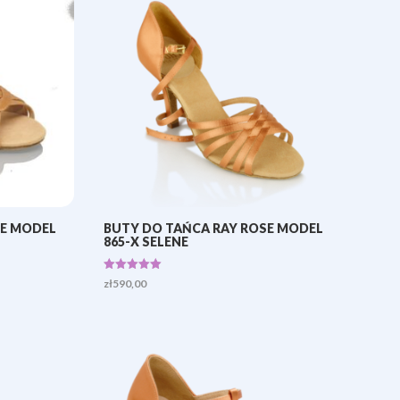
SE MODEL
BUTY DO TAŃCA RAY ROSE MODEL
865-X SELENE
Oceniono
zł
590,00
5.00
na 5