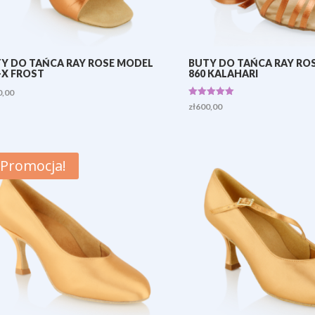
Y DO TAŃCA RAY ROSE MODEL
BUTY DO TAŃCA RAY RO
-X FROST
860 KALAHARI
0,00
Oceniono
zł
600,00
5.00
na 5
Promocja!