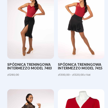
SPÓDNICA TRENINGOWA
SPÓDNICA TRENINGOWA
INTERMEZZO MODEL 7403
INTERMEZZO MODEL 7415
Zakres
zł
280,00
zł
300,00
–
zł
320,00
z Vat
cen:
od
zł300,00
do
zł320,00