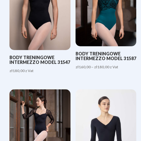
BODY TRENINGOWE
BODY TRENINGOWE
INTERMEZZO MODEL 31587
INTERMEZZO MODEL 31547
Zakres
zł
160,00
–
zł
180,00
z Vat
zł
180,00
z Vat
cen:
od
zł160,00
do
zł180,00