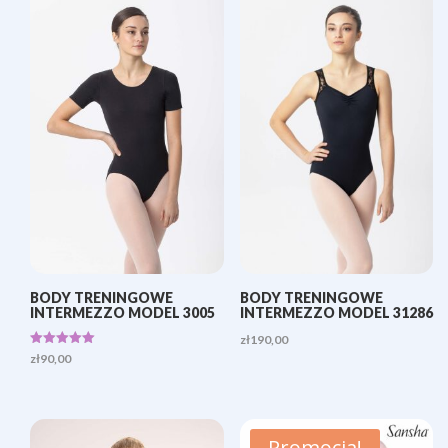
zł430,00
do
zł460,00
BODY TRENINGOWE
BODY TRENINGOWE
INTERMEZZO MODEL 3005
INTERMEZZO MODEL 31286
zł
190,00
Oceniono
zł
90,00
5.00
na 5
Promocja!