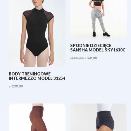
SPODNIE DZIECIĘCE
SANSHA MODEL SKY1630C
Pierwotna
Aktualna
zł
120,00
zł
60,00
cena
cena
wynosiła:
wynosi:
BODY TRENINGOWE
INTERMEZZO MODEL 31254
zł120,00.
zł60,00.
zł
230,00