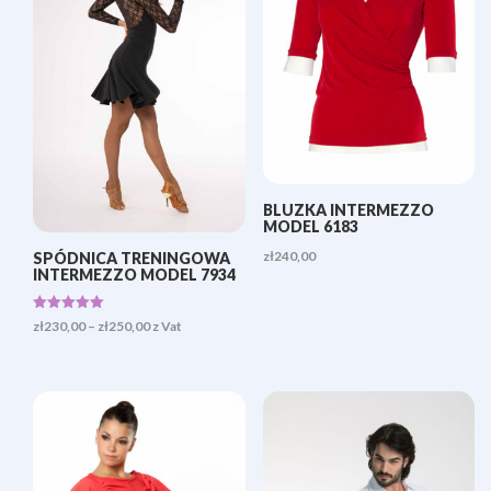
BLUZKA INTERMEZZO
MODEL 6183
zł
240,00
SPÓDNICA TRENINGOWA
INTERMEZZO MODEL 7934
Oceniono
Zakres
zł
230,00
–
zł
250,00
z Vat
5.00
na 5
cen:
od
zł230,00
do
zł250,00