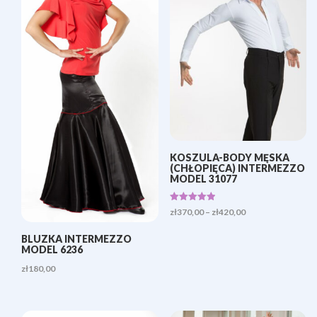
KOSZULA-BODY MĘSKA
(CHŁOPIĘCA) INTERMEZZO
MODEL 31077
Oceniono
Zakres
zł
370,00
–
zł
420,00
5.00
na 5
cen:
BLUZKA INTERMEZZO
od
MODEL 6236
zł370,00
zł
180,00
do
zł420,00