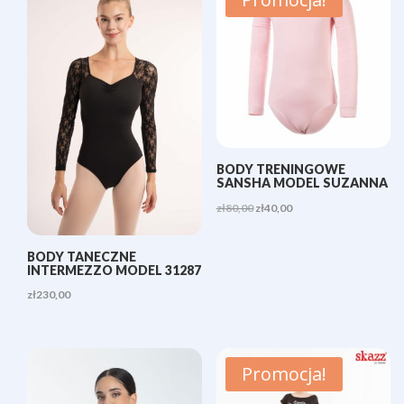
BODY TRENINGOWE
SANSHA MODEL SUZANNA
Pierwotna
Aktualna
zł
80,00
zł
40,00
cena
cena
wynosiła:
wynosi:
BODY TANECZNE
INTERMEZZO MODEL 31287
zł80,00.
zł40,00.
zł
230,00
Promocja!