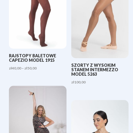
RAJSTOPY BALETOWE
CAPEZIO MODEL 1915
SZORTY Z WYSOKIM
Zakres
zł
40,00
–
zł
50,00
STANEM INTERMEZZO
MODEL 5263
cen:
zł
100,00
od
zł40,00
do
zł50,00