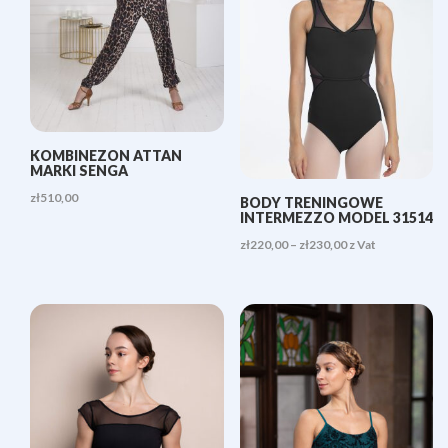
KOMBINEZON ATTAN
MARKI SENGA
zł
510,00
BODY TRENINGOWE
INTERMEZZO MODEL 31514
Zakres
zł
220,00
–
zł
230,00
z Vat
cen:
od
zł220,00
do
zł230,00