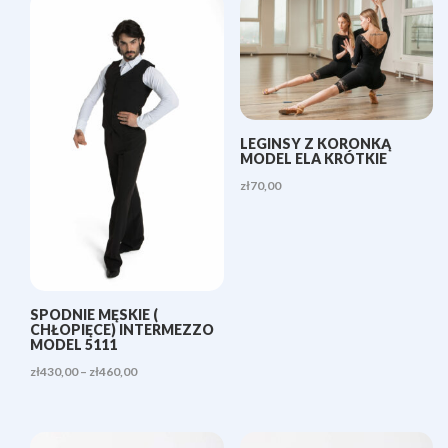
LEGINSY Z KORONKĄ
MODEL ELA KRÓTKIE
zł
70,00
SPODNIE MĘSKIE (
CHŁOPIĘCE) INTERMEZZO
MODEL 5111
Zakres
zł
430,00
–
zł
460,00
cen:
od