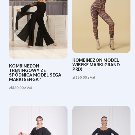
KOMBINEZON MODEL
WIBEKE MARKI GRAND
KOMBINEZON
PRIX
TRENINGOWY ZE
SPÓDNICĄ MODEL SEGA
zł
360,00
z Vat
MARKI SENGA *
zł
520,00
z Vat