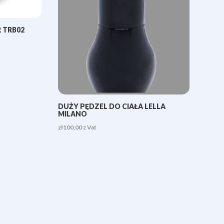
 TRB02
DUŻY PĘDZEL DO CIAŁA LELLA
MILANO
zł
100,00
z Vat