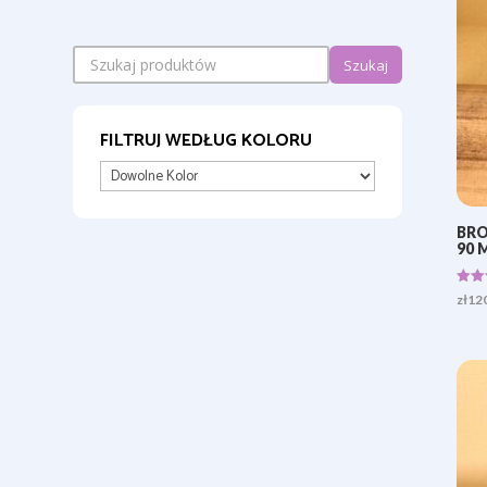
Szukaj
FILTRUJ WEDŁUG KOLORU
BRO
90 
Ocen
zł
12
5.00
na 5