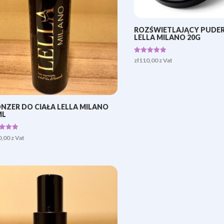
ROZŚWIETLAJĄCY PUDER
LELLA MILANO 20G
Oceniono
zł
110,00
z Vat
5.00
na 5
NZER DO CIAŁA LELLA MILANO
ML
iono
0,00
z Vat