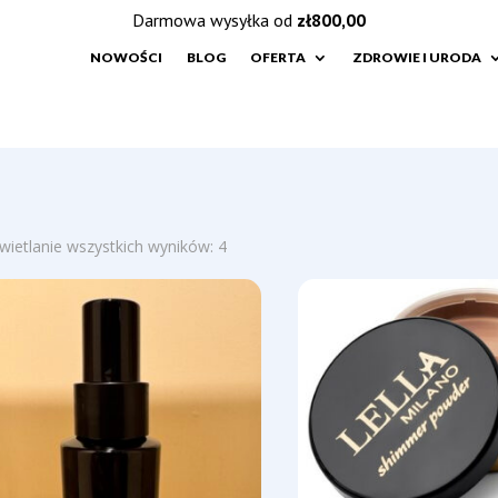
Darmowa wysyłka od
zł
800,00
NOWOŚCI
BLOG
OFERTA
ZDROWIE I URODA
Posortowane
ietlanie wszystkich wyników: 4
według
najnowszych