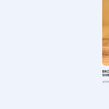
BRO
SHI
zł
13