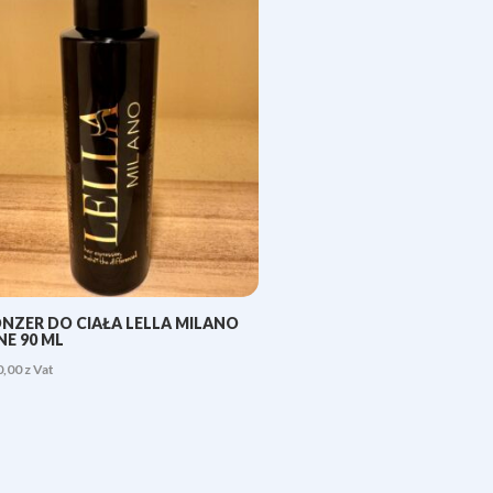
NZER DO CIAŁA LELLA MILANO
NE 90 ML
0,00
z Vat