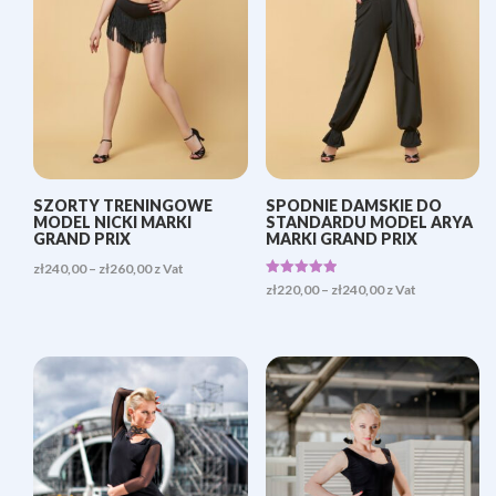
SZORTY TRENINGOWE
SPODNIE DAMSKIE DO
MODEL NICKI MARKI
STANDARDU MODEL ARYA
GRAND PRIX
MARKI GRAND PRIX
Zakres
zł
240,00
–
zł
260,00
z Vat
Oceniono
Zakres
zł
220,00
–
zł
240,00
z Vat
cen:
5.00
na 5
cen:
od
od
zł240,00
zł220,00
do
do
zł260,00
zł240,00