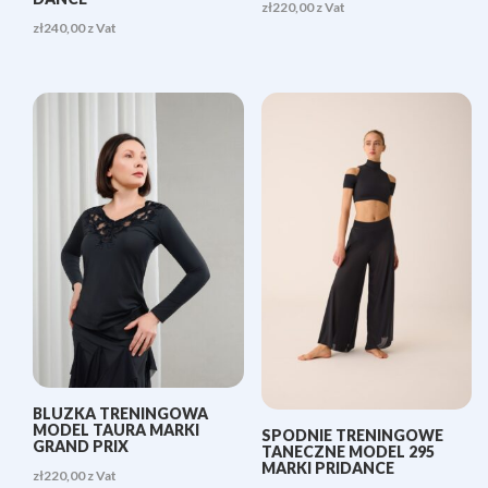
zł
220,00
z Vat
zł
240,00
z Vat
BLUZKA TRENINGOWA
MODEL TAURA MARKI
SPODNIE TRENINGOWE
GRAND PRIX
TANECZNE MODEL 295
MARKI PRIDANCE
zł
220,00
z Vat