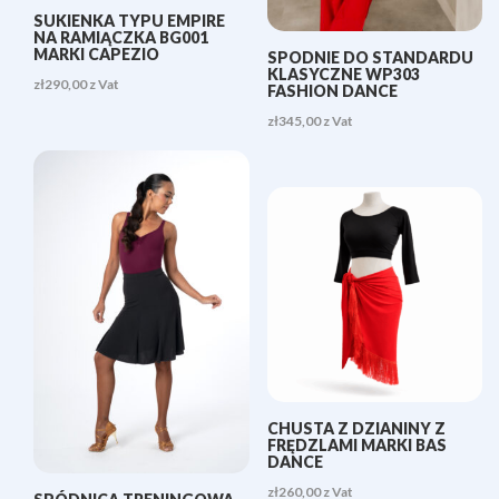
SUKIENKA TYPU EMPIRE
NA RAMIĄCZKA BG001
MARKI CAPEZIO
SPODNIE DO STANDARDU
KLASYCZNE WP303
zł
290,00
z Vat
FASHION DANCE
zł
345,00
z Vat
CHUSTA Z DZIANINY Z
FRĘDZLAMI MARKI BAS
DANCE
zł
260,00
z Vat