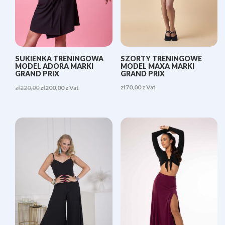
SUKIENKA TRENINGOWA
SZORTY TRENINGOWE
MODEL ADORA MARKI
MODEL MAXA MARKI
GRAND PRIX
GRAND PRIX
Pierwotna
Aktualna
zł
70,00
z Vat
zł
220,00
zł
200,00
z Vat
cena
cena
wynosiła:
wynosi:
zł220,00.
zł200,00.