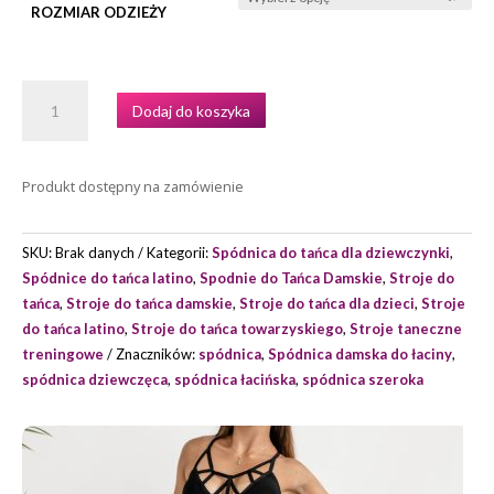
ROZMIAR ODZIEŻY
ILOŚĆ
Dodaj do koszyka
SPÓDNICA
TRENINGOWA
MODEL
Produkt dostępny na zamówienie
ANDREA
608/1
MARKI
SKU:
Brak danych
Kategorii:
Spódnica do tańca dla dziewczynki
,
FASHION
Spódnice do tańca latino
,
Spodnie do Tańca Damskie
,
Stroje do
DANCE
tańca
,
Stroje do tańca damskie
,
Stroje do tańca dla dzieci
,
Stroje
do tańca latino
,
Stroje do tańca towarzyskiego
,
Stroje taneczne
treningowe
Znaczników:
spódnica
,
Spódnica damska do łaciny
,
spódnica dziewczęca
,
spódnica łacińska
,
spódnica szeroka