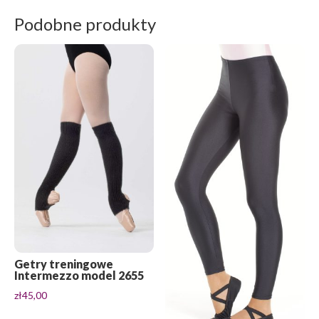
zł600,00
do
Podobne produkty
zł620,00
Getry treningowe
Intermezzo model 2655
zł
45,00