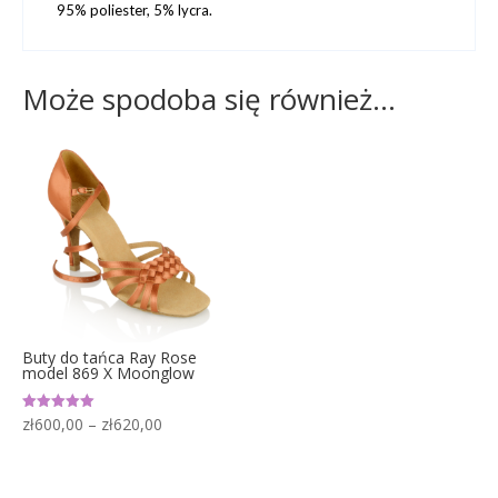
95% poliester, 5% lycra.
Może spodoba się również…
Buty do tańca Ray Rose
model 869 X Moonglow
Zakres
zł
600,00
–
zł
620,00
Oceniono
5.00
cen:
na 5
od