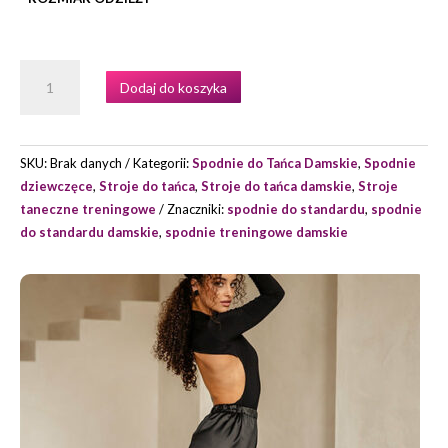
ILOŚĆ
Dodaj do koszyka
SPODNIE
TRENINGOWE
MODEL
WP323
SKU:
Brak danych
Kategorii:
Spodnie do Tańca Damskie
,
Spodnie
MARKI
dziewczęce
,
Stroje do tańca
,
Stroje do tańca damskie
,
Stroje
FASHION
taneczne treningowe
Znaczniki:
spodnie do standardu
,
spodnie
DANCE
do standardu damskie
,
spodnie treningowe damskie