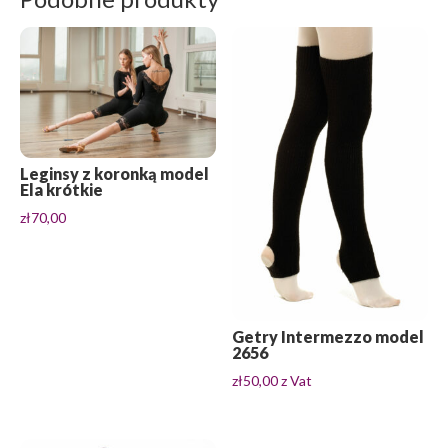
Leginsy z koronką model
Ela krótkie
zł
70,00
Getry Intermezzo model
2656
zł
50,00
z Vat