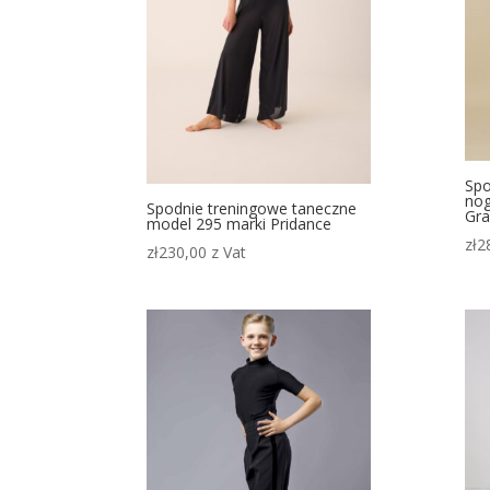
Spo
nog
Spodnie treningowe taneczne
Gra
model 295 marki Pridance
zł
2
zł
230,00
z Vat