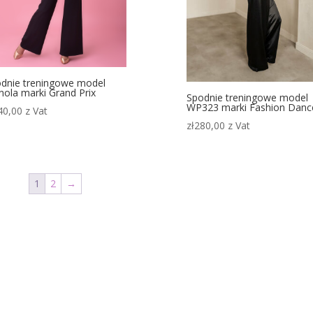
dnie treningowe model
ola marki Grand Prix
Spodnie treningowe model
WP323 marki Fashion Danc
40,00
z Vat
zł
280,00
z Vat
1
2
→