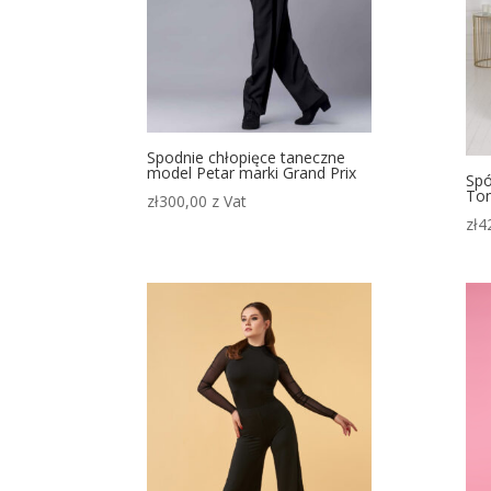
Spodnie chłopięce taneczne
model Petar marki Grand Prix
Spó
Ton
zł
300,00
z Vat
zł
4