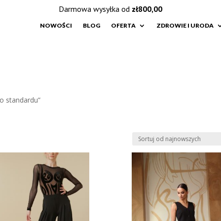
Darmowa wysyłka od
zł
800,00
NOWOŚCI
BLOG
OFERTA
ZDROWIE I URODA
o standardu”
u