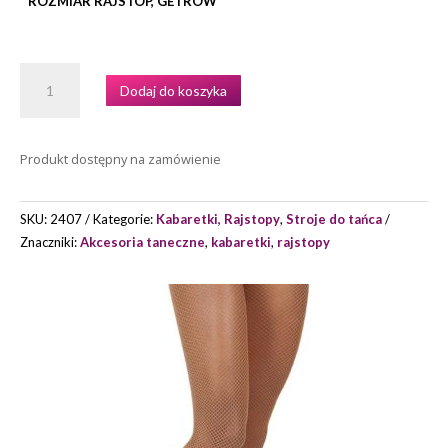
ROZMIAR RAJSTOP, GETRÓW
ILOŚĆ
Dodaj do koszyka
KABARETKI
CAPEZIO
PROFESSIONAL
Produkt dostępny na zamówienie
FISHNET
TIGHT
MODEL
SKU:
2407
Kategorie:
Kabaretki, Rajstopy
,
Stroje do tańca
3000
Znaczniki:
Akcesoria taneczne
,
kabaretki
,
rajstopy