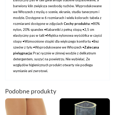
Elastyczny pas w talii gwarantuje stabilne dopasowanie, a
barwiony klin zwiększa swobodę ruchów. Wyprodukowane
we Włoszech z myślą o scenie, ekranie, studiu tanecznym i
modzie. Dostępne w 6 rozmiarach i wielu kolorach: tabela z
rozmiarami dostępne w zdjęciach
Cechy produktu:
•80%
nylon, 20% spandex •Kabaretki z pełną stopą •2,5 cm
elastyczny pas w talii •Miękka nylonowa wyściółka w części
stopy •Wzmocnione stopki dla większego komfortu •Bez
szwów z tyłu •Wyprodukowane we Włoszech •
Zalecana
pielęgnacja:
Prać ręcznie w zimnej wodzie z delikatnym
detergentem, suszyć na powietrzu. Nie wybielać. Ze
względów higienicznych produkt otwarty nie podlega
wymianie ani zwrotowi.
Podobne produkty