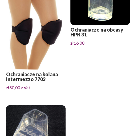
Ochraniacze na obcasy
HPR 31
zł
16,00
Ochraniacze na kolana
Intermezzo 7703
zł
80,00
z Vat