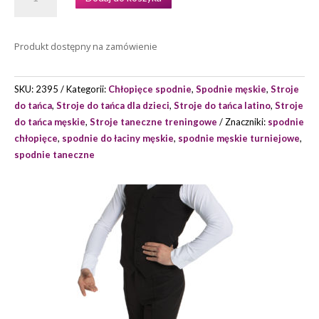
SPODNIE
MĘSKIE
(
Produkt dostępny na zamówienie
CHŁOPIĘCE)
INTERMEZZO
MODEL
SKU:
2395
Kategorii:
Chłopięce spodnie
,
Spodnie męskie
,
Stroje
5111
do tańca
,
Stroje do tańca dla dzieci
,
Stroje do tańca latino
,
Stroje
do tańca męskie
,
Stroje taneczne treningowe
Znaczniki:
spodnie
chłopięce
,
spodnie do łaciny męskie
,
spodnie męskie turniejowe
,
spodnie taneczne