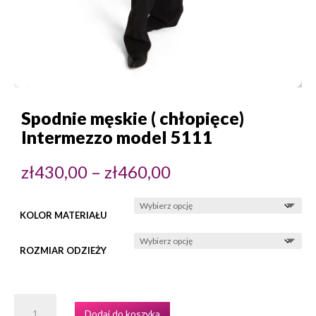
Spodnie męskie ( chłopięce)
Intermezzo model 5111
Zakres
zł
430,00
–
zł
460,00
cen:
od
zł430,00
do
zł460,00
KOLOR MATERIAŁU
ROZMIAR ODZIEŻY
ILOŚĆ
Dodaj do koszyka