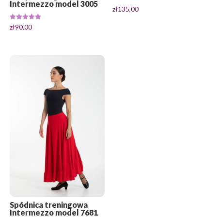
Intermezzo model 3005
zł
135,00
Oceniono
zł
90,00
5.00
na 5
Spódnica treningowa
Intermezzo model 7681