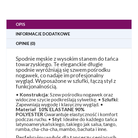
OPIS
INFORMACJE DODATKOWE
OPINIE (0)
Spodnie męskie z wysokim stanem do tańca
towarzyskiego. Te eleganckie długie
spodnie wyróżniają się szwem pośrodku
nogawek, co nadaje im profesjonalny
wygląd. Wyposażone w szlufki, łączą styl z
funkcjonalnością.
•
Konstrukcja
: Szew pośrodku nogawek oraz
widoczne szycie podkreślają sylwetkę. •
Szlufki
:
Zapewniają wygodę i klasyczny wygląd. •
Materiał 10% ELASTANE 90%
POLYESTER
Gwarantuje elastyczność i komfort
podczas ruchu. •
Styl
: Idealne do każdego tańca
latynoamerykańskiego, takiego jak salsa, tango,
rumba, cha-cha-cha, mambo, bachata i inne.
Perfekcyjny wybór dla tancerzy ceniących