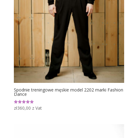
Spodnie treningowe męskie model 2202 marki Fashion
Dance
zł
360,00
z Vat
Oceniono
5.00
na 5