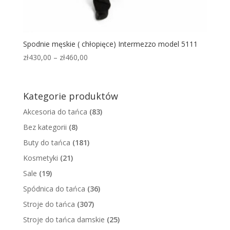
Spodnie męskie ( chłopięce) Intermezzo model 5111
Zakres
zł
430,00
–
zł
460,00
cen:
od
zł430,00
Kategorie produktów
do
Akcesoria do tańca
(83)
zł460,00
Bez kategorii
(8)
Buty do tańca
(181)
Kosmetyki
(21)
Sale
(19)
Spódnica do tańca
(36)
Stroje do tańca
(307)
Stroje do tańca damskie
(25)