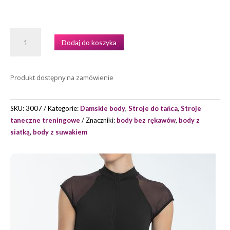
ILOŚĆ
Dodaj do koszyka
BODY
TRENINGOWE
INTERMEZZO
Produkt dostępny na zamówienie
MODEL
31254
SKU:
3007
Kategorie:
Damskie body
,
Stroje do tańca
,
Stroje
taneczne treningowe
Znaczniki:
body bez rękawów
,
body z
siatką
,
body z suwakiem