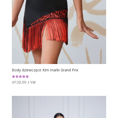
Body dziewczęce Kim marki Grand Prix
zł
120,00
z Vat
Oceniono
5.00
na 5