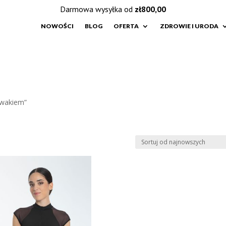
Darmowa wysyłka od
zł
800,00
NOWOŚCI
BLOG
OFERTA
ZDROWIE I URODA
uwakiem”
e
h