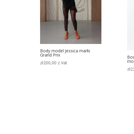
Body model Jessica marki
Grand Prix
Bod
mod
zł
200,00
z Vat
zł
2