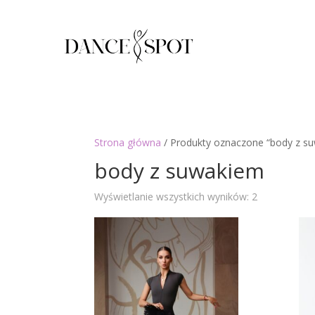
Strona główna
/ Produkty oznaczone “body z s
body z suwakiem
Posortowan
Wyświetlanie wszystkich wyników: 2
według
najnowszyc