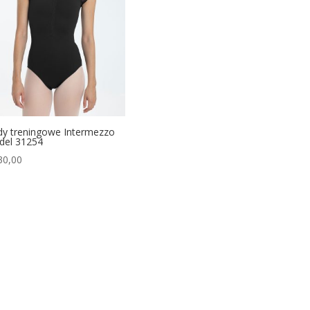
y treningowe Intermezzo
el 31254
30,00