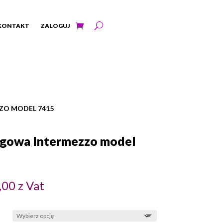
KONTAKT
ZALOGUJ
ZO MODEL 7415
ngowa Intermezzo model
Zakres
,00
z Vat
cen:
od
zł300,00
do
zł320,00