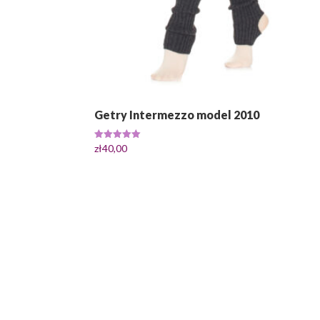
Getry Intermezzo model 2010
Oceniono
zł
40,00
5.00
na 5