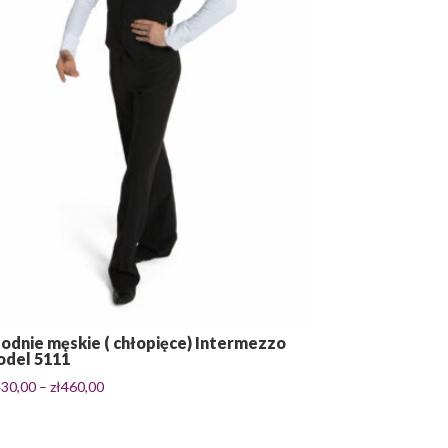
odnie męskie ( chłopięce) Intermezzo
del 5111
Zakres
430,00
–
zł
460,00
cen:
od