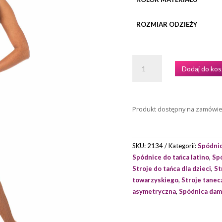
ROZMIAR ODZIEŻY
ILOŚĆ
Dodaj do kos
SPÓDNICA
TRENINGOWA
INTERMEZZO
MODEL
Produkt dostępny na zamówi
7415
SKU:
2134
Kategorii:
Spódnic
Spódnice do tańca latino
,
Sp
Stroje do tańca dla dzieci
,
St
towarzyskiego
,
Stroje tane
asymetryczna
,
Spódnica dam