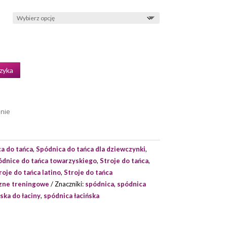
zyka
enie
a do tańca
,
Spódnica do tańca dla dziewczynki
,
ódnice do tańca towarzyskiego
,
Stroje do tańca
,
roje do tańca latino
,
Stroje do tańca
czne treningowe
Znaczniki:
spódnica
,
spódnica
ska do łaciny
,
spódnica łacińska