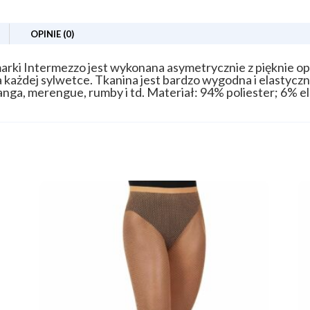
OPINIE (0)
arki Intermezzo jest wykonana asymetrycznie z pięknie opa
każdej sylwetce. Tkanina jest bardzo wygodna i elastyczn
anga, merengue, rumby i td. Materiał: 94% poliester; 6% el