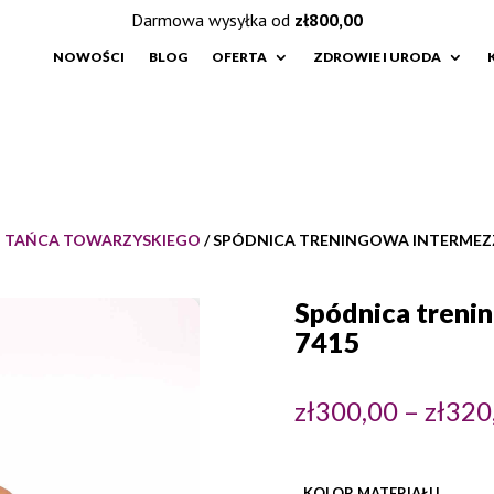
Darmowa wysyłka od
zł
800,00
NOWOŚCI
BLOG
OFERTA
ZDROWIE I URODA
O TAŃCA TOWARZYSKIEGO
/ SPÓDNICA TRENINGOWA INTERMEZ
Spódnica treni
7415
zł
300,00
–
zł
320
KOLOR MATERIAŁU