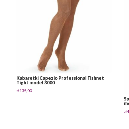
Kabaretki Capezio Professional Fishnet
Tight model 3000
zł
135,00
Sp
mo
zł