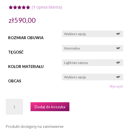
(
1
opinia klienta)
Oceniony
5.00
na 5
zł
590,00
na
podstawie
oceny
klienta
ROZMIAR OBUWIA
TĘGOŚĆ
KOLOR MATERIAŁU
OBCAS
Wyczyść
ILOŚĆ
Dodaj do koszyka
BUTY
DO
TAŃCA
Produkt dostępny na zamówienie
RAY