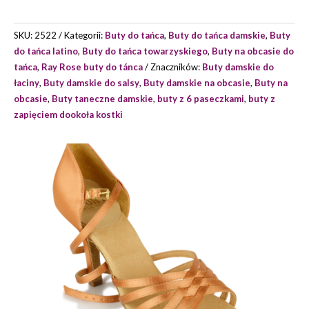
ROSE
MODEL
SKU:
2522
Kategorii:
Buty do tańca
,
Buty do tańca damskie
,
Buty
865-
do tańca latino
,
Buty do tańca towarzyskiego
,
Buty na obcasie do
X
tańca
,
Ray Rose buty do tánca
Znaczników:
Buty damskie do
SELENE
łaciny
,
Buty damskie do salsy
,
Buty damskie na obcasie
,
Buty na
obcasie
,
Buty taneczne damskie
,
buty z 6 paseczkami
,
buty z
zapięciem dookoła kostki