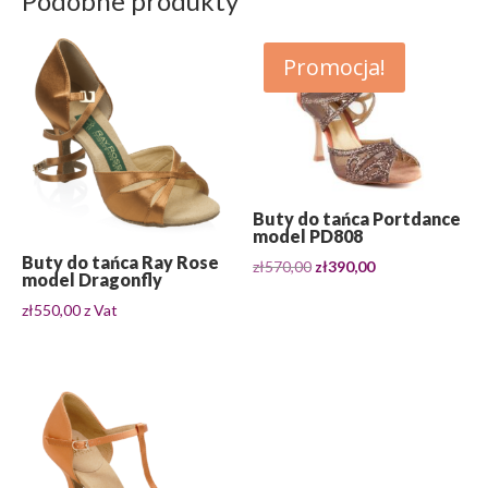
Podobne produkty
Promocja!
Buty do tańca Portdance
model PD808
Buty do tańca Ray Rose
Pierwotna
Aktualna
zł
570,00
zł
390,00
model Dragonfly
cena
cena
zł
550,00
z Vat
wynosiła:
wynosi:
zł570,00.
zł390,00.