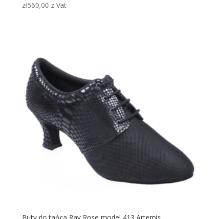
zł
560,00
z Vat
Buty do tańca Ray Rose model 413 Artemis