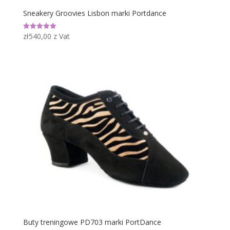
Sneakery Groovies Lisbon marki Portdance
zł
540,00
z Vat
Oceniono
5.00
na 5
Buty treningowe PD703 marki PortDance