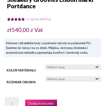
Portdance
(
1
opinia klienta)
Oceniony
5.00
na 5
zł
540,00
z Vat
na
podstawie
oceny
klienta
Stylowe i ultralekkie buty z punktami obrotu w podeszwie PU.
Świetne do tańca i na co dzień. Miękka, skórzana cholewka i
anatomiczna wkładka zapewniają komfort i swobodę ruchu.
KOLOR MATERIAŁU
ROZMIAR OBUWIA
ILOŚĆ
Dodaj do koszyka
SNEAKERY