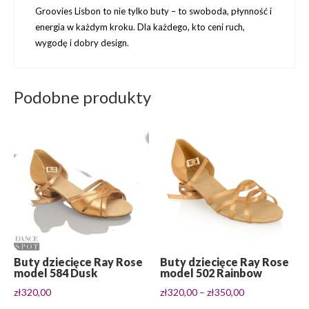
Groovies Lisbon to nie tylko buty – to swoboda, płynność i
energia w każdym kroku. Dla każdego, kto ceni ruch,
wygodę i dobry design.
Podobne produkty
Buty dziecięce Ray Rose
Buty dziecięce Ray Rose
model 584 Dusk
model 502 Rainbow
Zakres
zł
320,00
zł
320,00
–
zł
350,00
cen: