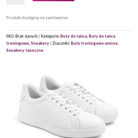
GROOVIES
LISBON
Produkt dostępny na zamówienie
MARKI
PORTDANCE
SKU:
Brak danych
Kategorie:
Buty do tańca
,
Buty do tańca
treningowe
,
Sneakery
Znaczniki:
Buty treningowe unisex
,
Sneakery taneczne