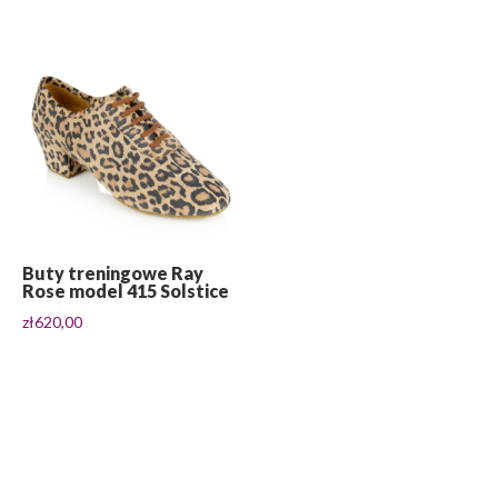
od
zł320,00
do
zł350,00
Buty treningowe Ray
Rose model 415 Solstice
zł
620,00