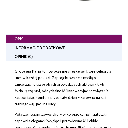
OPIS
INFORMACJE DODATKOWE
OPINIE (0)
Groovies Paris
to nowoczesne sneakersy, które celebrują
ruch w każdej postaci. Zaprojektowane z myślą o
tancerzach oraz osobach prowadzących aktywny tryb
życia, łączą styl, oddychalność i innowacyjne rozwiązania,
zapewniając komfort przez cały dzień – zarówno na sali
treningowej, jak i na ulicy.
Połączenie zamszowej skóry w kolorze camel i siateczki
zapewnia elegancki wygląd i przewiewność. Lekkie
podeszwy PU z punktami obrotu umożliwiają płynne ruchy i