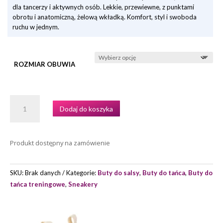
dla tancerzy i aktywnych osób. Lekkie, przewiewne, z punktami
obrotu i anatomiczną, żelową wkładką. Komfort, styl i swoboda
ruchu w jednym.
ROZMIAR OBUWIA
ILOŚĆ
Dodaj do koszyka
SNEAKERY
GROOVIES
PARIS
Produkt dostępny na zamówienie
MARKI
PORTDANCE
SKU:
Brak danych
Kategorie:
Buty do salsy
,
Buty do tańca
,
Buty do
tańca treningowe
,
Sneakery