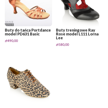
Buty do tańca Portdance
Buty treningowe Ray
model PD631 Basic
Rose model L111 Lorna
Lee
zł
490,00
zł
580,00