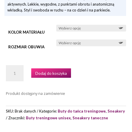
aktywnych. Lekkie, wygodne, z punktami obrotu i anatomiczną
wkładką. Styl i swoboda w ruchu – na co dzień i na parkiecie.
KOLOR MATERIAŁU
ROZMIAR OBUWIA
ILOŚĆ
Dodaj do koszyka
SNEAKERY
GROOVIES
BERLIN
Produkt dostępny na zamówienie
MARKI
PORTDANCE
SKU:
Brak danych
Kategorie:
Buty do tańca treningowe
,
Sneakery
Znaczniki:
Buty treningowe unisex
,
Sneakery taneczne