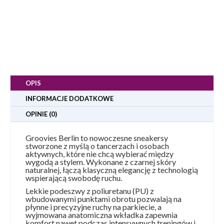
OPIS
INFORMACJE DODATKOWE
OPINIE (0)
Groovies Berlin to nowoczesne sneakersy
stworzone z myślą o tancerzach i osobach
aktywnych, które nie chcą wybierać między
wygodą a stylem. Wykonane z czarnej skóry
naturalnej, łączą klasyczną elegancję z technologią
wspierającą swobodę ruchu.
Lekkie podeszwy z poliuretanu (PU) z
wbudowanymi punktami obrotu pozwalają na
płynne i precyzyjne ruchy na parkiecie, a
wyjmowana anatomiczna wkładka zapewnia
komfort nawet podczas intensywnych treningów i