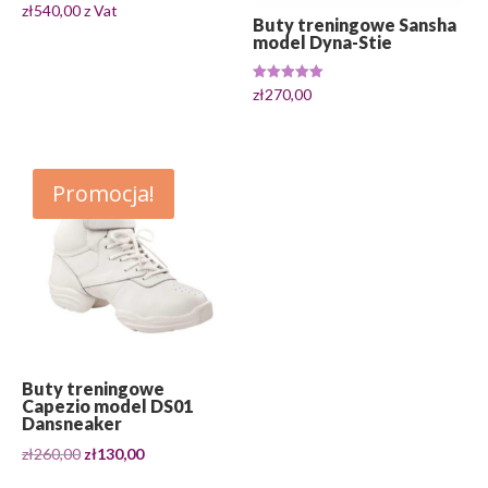
zł
540,00
z Vat
Buty treningowe Sansha
model Dyna-Stie
Oceniono
zł
270,00
5.00
na 5
Promocja!
Buty treningowe
Capezio model DS01
Dansneaker
Pierwotna
Aktualna
zł
260,00
zł
130,00
cena
cena