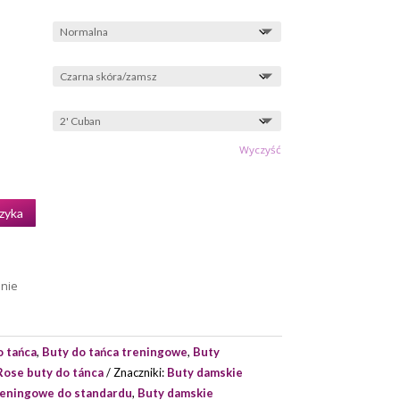
Wyczyść
zyka
enie
o tańca
,
Buty do tańca treningowe
,
Buty
Rose buty do tánca
Znaczniki:
Buty damskie
reningowe do standardu
,
Buty damskie