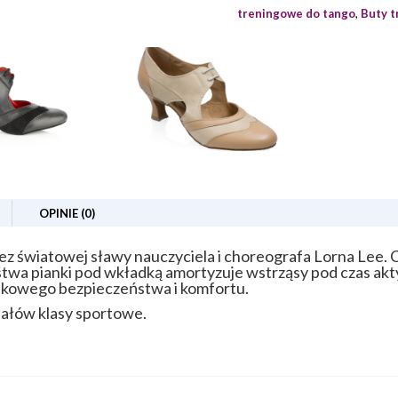
treningowe do tango
,
Buty t
OPINIE (0)
z światowej sławy nauczyciela i choreografa Lorna Lee. 
twa pianki pod wkładką amortyzuje wstrząsy pod czas ak
tkowego bezpieczeństwa i komfortu.
iałów klasy sportowe.