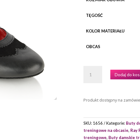
TĘGOŚĆ
KOLOR MATERIAŁU
OBCAS
ILOŚĆ
Dodaj do kos
BUTY
TRENINGOWE
RAY
ROSE
Produkt dostępny na zamówi
MODEL
L111
LORNA
SKU:
1656
Kategorie:
Buty d
LEE
treningowe na obcasie
,
Ray 
treningowe
,
Buty damskie t