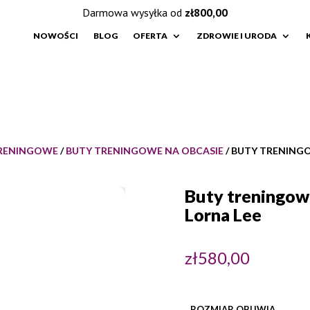
Darmowa wysyłka od
zł
800,00
NOWOŚCI
BLOG
OFERTA
ZDROWIE I URODA
TRENINGOWE
/
BUTY TRENINGOWE NA OBCASIE
/ BUTY TRENINGO
Buty treningow
Lorna Lee
zł
580,00
ROZMIAR OBUWIA