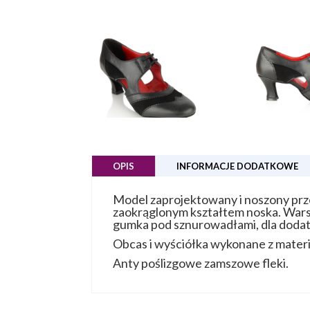
OPIS
INFORMACJE DODATKOWE
Model zaprojektowany i noszony prze
zaokrąglonym kształtem noska. Wars
gumka pod sznurowadłami, dla doda
Obcas i wyściółka wykonane z mater
Anty poślizgowe zamszowe fleki.