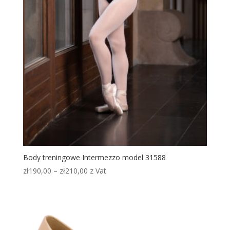
Body treningowe Intermezzo model 31588
Zakres
zł
190,00
–
zł
210,00
z Vat
cen:
od
zł190,00
do
zł210,00