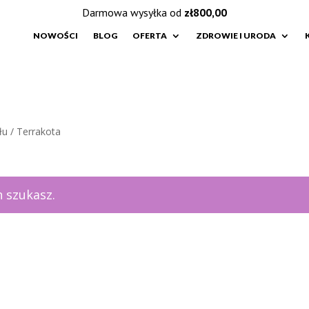
Darmowa wysyłka od
zł
800,00
NOWOŚCI
BLOG
OFERTA
ZDROWIE I URODA
łu / Terrakota
 szukasz.