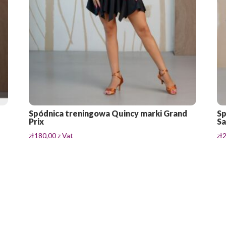
Spódnica treningowa Quincy marki Grand
Sp
Prix
Sa
zł
180,00
z Vat
zł