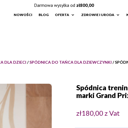
Darmowa wysyłka od
zł
800,00
NOWOŚCI
BLOG
OFERTA
ZDROWIE I URODA
A DLA DZIECI
/
SPÓDNICA DO TAŃCA DLA DZIEWCZYNKI
/ SPÓD
Spódnica treni
marki Grand Pri
zł
180,00
z Vat