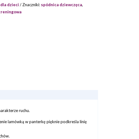
 dla dzieci
Znaczniki:
spódnica dziewczęca
,
treningowa
arakterze ruchu.
enie lamówką w panterkę pięknie podkreśla linię
uchów.