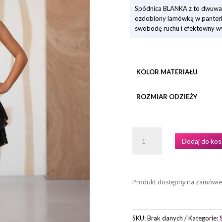
Spódnica BLANKA z to dwuwar
ozdobiony lamówką w panterkę
swobodę ruchu i efektowny wy
KOLOR MATERIAŁU
ROZMIAR ODZIEŻY
ILOŚĆ
Dodaj do kos
SPÓDNICA
TRENINGOWA
DZIEWCZĘCA
BLANKA
Produkt dostępny na zamówi
MARKI
GRAND
PRIX
SKU:
Brak danych
Kategorie: