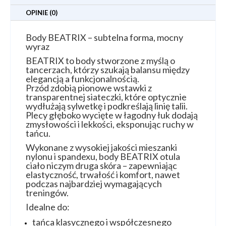
OPINIE (0)
Body BEATRIX – subtelna forma, mocny
wyraz
BEATRIX to body stworzone z myślą o
tancerzach, którzy szukają balansu między
elegancją a funkcjonalnością.
Przód zdobią pionowe wstawki z
transparentnej siateczki, które optycznie
wydłużają sylwetkę i podkreślają linię talii.
Plecy głęboko wycięte w łagodny łuk dodają
zmysłowości i lekkości, eksponując ruchy w
tańcu.
Wykonane z wysokiej jakości mieszanki
nylonu i spandexu, body BEATRIX otula
ciało niczym druga skóra – zapewniając
elastyczność, trwałość i komfort, nawet
podczas najbardziej wymagających
treningów.
Idealne do:
tańca klasycznego i współczesnego