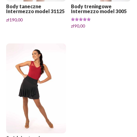
Body taneczne
Body treningowe
Intermezzo model 31125
Intermezzo model 3005
zł
190,00
Oceniono
zł
90,00
5.00
na 5