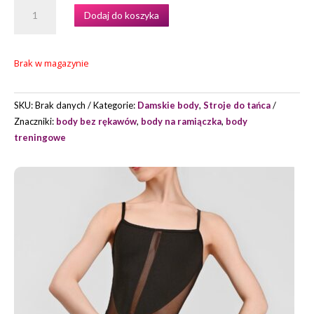
ILOŚĆ
Dodaj do koszyka
BODY
MODEL
BEATRIX
Brak w magazynie
MARKI
GRAND
PRIX
SKU:
Brak danych
Kategorie:
Damskie body
,
Stroje do tańca
Znaczniki:
body bez rękawów
,
body na ramiączka
,
body
treningowe