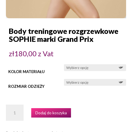
Body treningowe rozgrzewkowe
SOPHIE marki Grand Prix
zł
180,00
z Vat
KOLOR MATERIAŁU
ROZMIAR ODZIEŻY
ILOŚĆ
Dodaj do koszyka
BODY
TRENINGOWE
ROZGRZEWKOWE