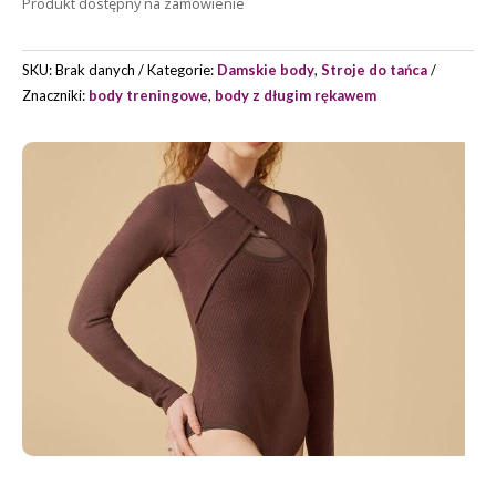
Produkt dostępny na zamówienie
SOPHIE
MARKI
GRAND
SKU:
Brak danych
Kategorie:
Damskie body
,
Stroje do tańca
PRIX
Znaczniki:
body treningowe
,
body z długim rękawem