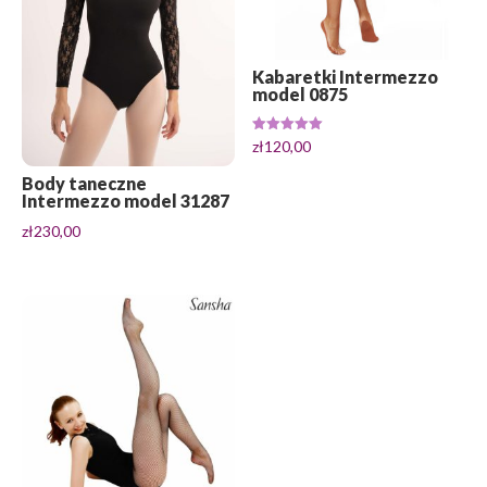
Kabaretki Intermezzo
model 0875
Oceniono
zł
120,00
5.00
na 5
Body taneczne
Intermezzo model 31287
zł
230,00