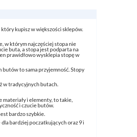
, który kupisz w większości sklepów.
, w którym najczęściej stopa nie
cie buta, a stopa jest podparta na
ten prawidłowo wysklepia stopę w
ch butów to sama przyjemność. Stopy
niż w tradycyjnych butach.
ateriały i elementy, to takie,
czność i czucie butów.
est bardzo szybkie.
la bardziej poczatkujących oraz 9 i