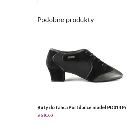
Podobne produkty
Buty do tańca Portdance model PD014 P
zł
640,00