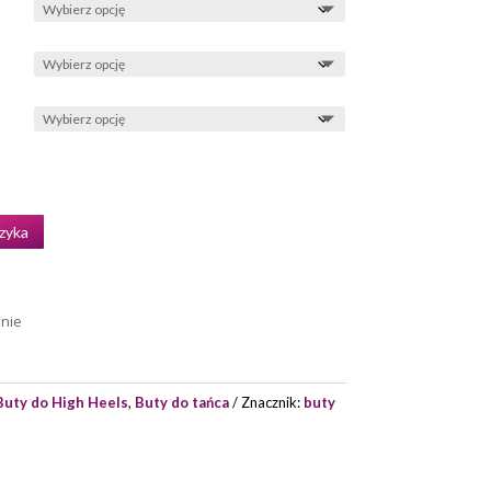
zyka
enie
Buty do High Heels
,
Buty do tańca
Znacznik:
buty