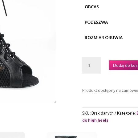
OBCAS
PODESZWA
ROZMIAR OBUWIA
ILOŚĆ
Dodaj do kos
BUTY
DO
TAŃCA
HIGH
Produkt dostępny na zamówi
HEELS
AKCES
MODEL
SKU:
Brak danych
Kategorie:
LIZA
do high heels