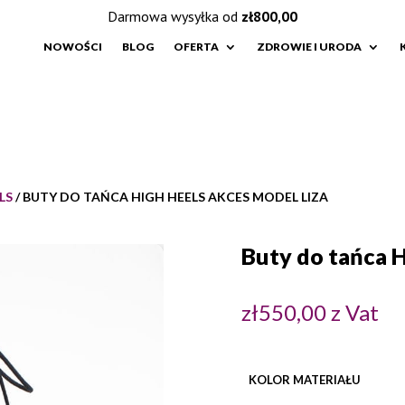
Darmowa wysyłka od
zł
800,00
NOWOŚCI
BLOG
OFERTA
ZDROWIE I URODA
LS
/ BUTY DO TAŃCA HIGH HEELS AKCES MODEL LIZA
Buty do tańca H
zł
550,00
z Vat
KOLOR MATERIAŁU