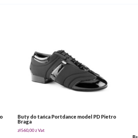
ro
Buty do tańca Portdance model PD Pietro
Braga
zł
560,00
z Vat
Bu