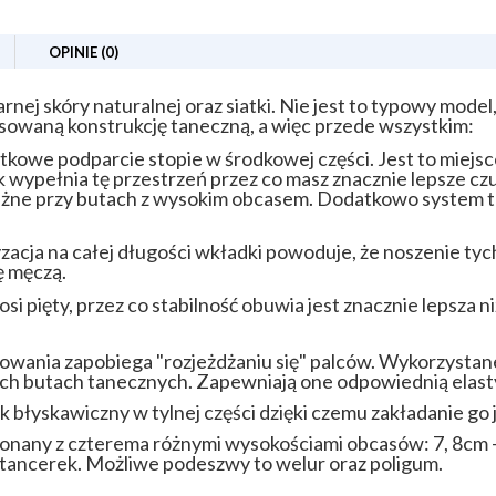
OPINIE (0)
nej skóry naturalnej oraz siatki. Nie jest to typowy model
owaną konstrukcję taneczną, a więc przede wszystkim:
owe podparcie stopie w środkowej części. Jest to miejsce
 wypełnia tę przestrzeń przez co masz znacznie lepsze czu
 ważne przy butach z wysokim obcasem. Dodatkowo system 
zacja na całej długości wkładki powoduje, że noszenie ty
ię męczą.
osi pięty, przez co stabilność obuwia jest znacznie lepsza 
wania zapobiega "rozjeżdżaniu się" palców. Wykorzystane m
ch butach tanecznych. Zapewniają one odpowiednią elasty
łyskawiczny w tylnej części dzięki czemu zakładanie go j
nany z czterema różnymi wysokościami obcasów: 7, 8cm - d
tancerek. Możliwe podeszwy to welur oraz poligum.