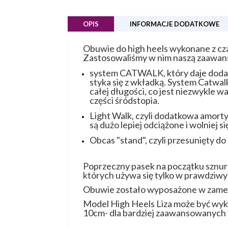
OPIS
INFORMACJE DODATKOWE
Obuwie do high heels wykonane z czar
Zastosowaliśmy w nim naszą zaawans
system CATWALK, który daje dodatk
styka się z wkładką. System Catwalk
całej długości, co jest niezwykle
części śródstopia.
Light Walk, czyli dodatkowa amorty
są dużo lepiej odciążone i wolniej s
Obcas "stand", czyli przesunięty do 
Poprzeczny pasek na początku sznuro
których używa się tylko w prawdziwy
Obuwie zostało wyposażone w zamek b
Model High Heels Liza może być wyko
10cm- dla bardziej zaawansowanych 