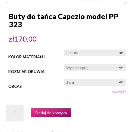
Buty do tańca Capezio model PP
323
zł
170,00
KOLOR MATERIAŁU
ROZMIAR OBUWIA
OBCAS
Wyczyść
ILOŚĆ
Dodaj do koszyka
BUTY
DO
TAŃCA