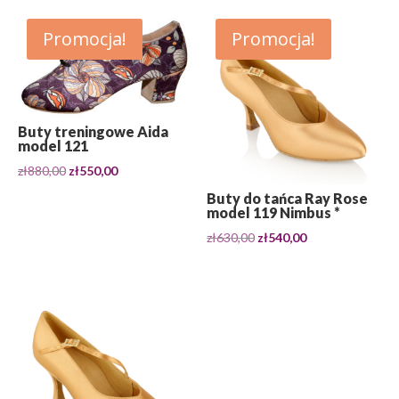
Promocja!
Promocja!
Buty treningowe Aida
model 121
Pierwotna
Aktualna
zł
880,00
zł
550,00
cena
cena
Buty do tańca Ray Rose
wynosiła:
wynosi:
model 119 Nimbus *
zł880,00.
zł550,00.
Pierwotna
Aktualna
zł
630,00
zł
540,00
cena
cena
wynosiła:
wynosi:
zł630,00.
zł540,00.