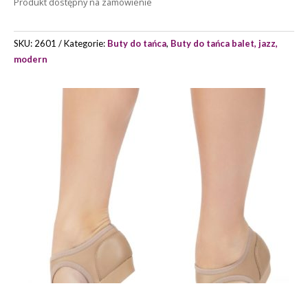
Produkt dostępny na zamówienie
CAPEZIO
MODEL
PP
SKU:
2601
Kategorie:
Buty do tańca
,
Buty do tańca balet, jazz,
323
modern