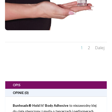
1
2
Dalej
OPIS
OPINIE (0)
Bunheads® Hold It! Body Adhesive
to niezawodny klej
do ciała stworzony z myślą o tancerzach i performerach.