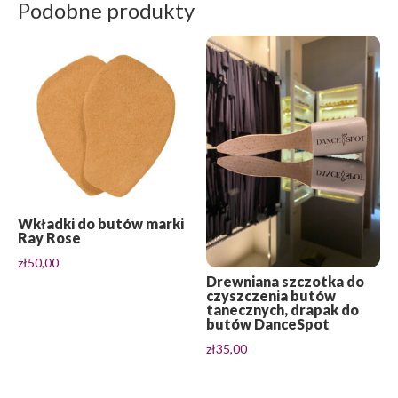
Podobne produkty
Wkładki do butów marki
Ray Rose
zł
50,00
Drewniana szczotka do
czyszczenia butów
tanecznych, drapak do
butów DanceSpot
zł
35,00