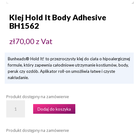
Klej Hold It Body Adhesive
BH1562
zł
70,00
z Vat
Bunheads® Hold It! to przezroczysty klej do ciała o hipoalergicznej
formule, który zapewnia całodniowe utrzymanie kostiumów, body,
peruk czy ozdób. Aplikator roll-on umożliwia łatwe i czyste
nakładanie.
Produkt dostępny na zamówienie
ILOŚĆ
Dodaj do koszyka
KLEJ
HOLD
IT
Produkt dostępny na zamówienie
BODY
ADHESIVE