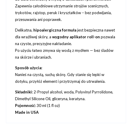
Zapewnia całodniowe utrzymanie strojów scenicznych,
trykotów, rajstop, peruk i kryształków – bez podwijania,
przesuwania ani poprawek.
Delikatna,
hipoalergiczna formuła
jest bezpieczna nawet
dla wrażliwej skóry, a
wygodny aplikator roll-on
pozwala
na czyste, precyzyjne nakładanie.
Po użyciu łatwo zmywa się wodą z mydłem — bez śladów
na skórze i ubraniach.
Sposób użycia:
Nanieś na czystą, suchą skórę. Gdy stanie się lepki w
dotyku, przyłóż element i przytrzymaj do utrwalenia.
Składniki:
2-Propyl alcohol, woda, Polyvinyl Pyrrolidone,
Dimethyl Silicone Oil, gliceryna, keratyna.
Pojemność:
30 ml (1 fl oz)
Made in USA