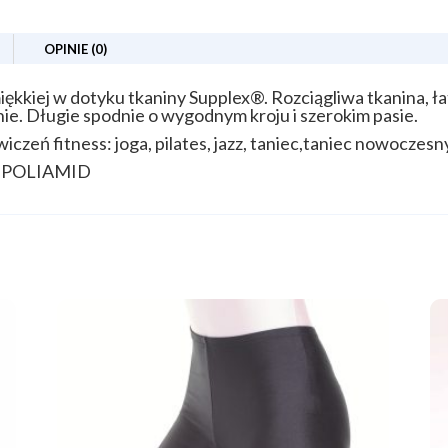
OPINIE (0)
iękkiej w dotyku tkaniny Supplex®. Rozciągliwa tkanina,
ie. Długie spodnie o wygodnym kroju i szerokim pasie.
iczeń fitness: joga, pilates, jazz, taniec,taniec nowoczesny,
S POLIAMID