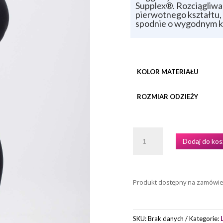
Supplex®. Rozciągliwa
pierwotnego kształtu,
spodnie o wygodnym kro
KOLOR MATERIAŁU
ROZMIAR ODZIEŻY
ILOŚĆ
Dodaj do kos
LEGINSY
DAMSKIE
MODEL
5215
Produkt dostępny na zamówi
MARKI
INTERMEZZO
SKU:
Brak danych
Kategorie: