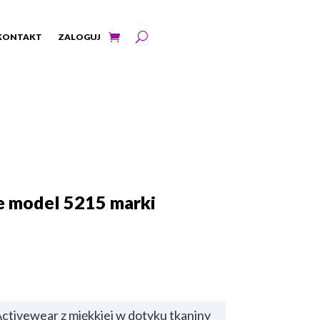
KONTAKT
ZALOGUJ
e model 5215 marki
ctivewear z miękkiej w dotyku tkaniny