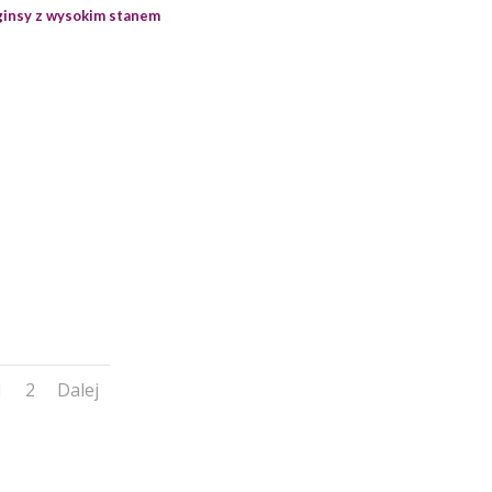
ginsy z wysokim stanem
1
2
Dalej