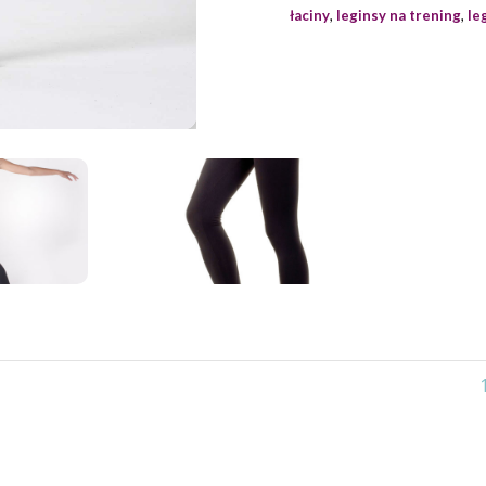
łaciny
,
leginsy na trening
,
le