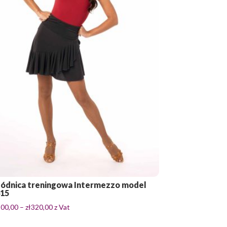
ódnica treningowa Intermezzo model
415
Zakres
300,00
–
zł
320,00
z Vat
cen: