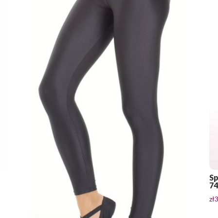
Sp
7
zł