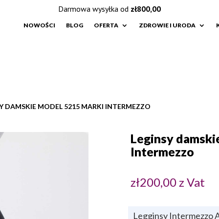
Darmowa wysyłka od
zł
800,00
NOWOŚCI
BLOG
OFERTA
ZDROWIE I URODA
SY DAMSKIE MODEL 5215 MARKI INTERMEZZO
Leginsy damski
Intermezzo
zł
200,00
z Vat
Legginsy Intermezzo A