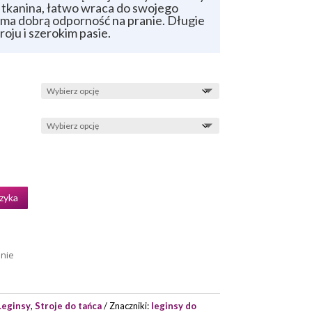
 tkanina, łatwo wraca do swojego
 ma dobrą odporność na pranie. Długie
ju i szerokim pasie.
zyka
enie
Leginsy
,
Stroje do tańca
Znaczniki:
leginsy do