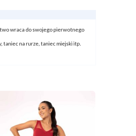
 łatwo wraca do swojego pierwotnego
 taniec na rurze, taniec miejski itp.