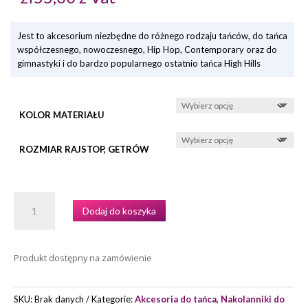
Jest to akcesorium niezbędne do różnego rodzaju tańców, do tańca
współczesnego, nowoczesnego, Hip Hop, Contemporary oraz do
gimnastyki i do bardzo popularnego ostatnio tańca High Hills
KOLOR MATERIAŁU
ROZMIAR RAJSTOP, GETRÓW
ILOŚĆ
Dodaj do koszyka
OCHRANIACZE
NA
KOLANA
Produkt dostępny na zamówienie
KNE526M
MARKI
SANSHA
SKU:
Brak danych
Kategorie:
Akcesoria do tańca
,
Nakolanniki do