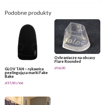
Podobne produkty
Ochraniacze na obcasy
Flare Rounded
zł
16,00
GLOV TAN – rękawica
peelingująca marki Fake
Bake
zł
37,00
z Vat