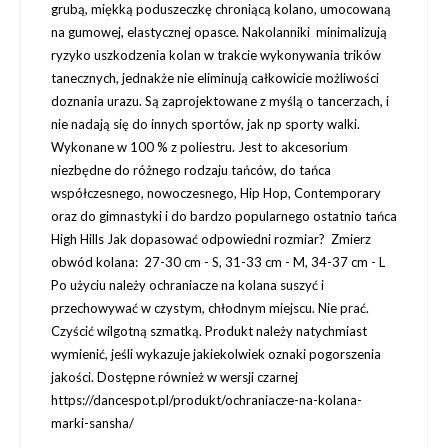
grubą, miękką poduszeczkę chroniącą kolano, umocowaną
na gumowej, elastycznej opasce. Nakolanniki minimalizują
ryzyko uszkodzenia kolan w trakcie wykonywania trików
tanecznych, jednakże nie eliminują całkowicie możliwości
doznania urazu. Są zaprojektowane z myślą o tancerzach, i
nie nadają się do innych sportów, jak np sporty walki.
Wykonane w 100 % z poliestru. Jest to akcesorium
niezbędne do różnego rodzaju tańców, do tańca
współczesnego, nowoczesnego, Hip Hop, Contemporary
oraz do gimnastyki i do bardzo popularnego ostatnio tańca
High Hills Jak dopasować odpowiedni rozmiar? Zmierz
obwód kolana: 27-30 cm - S, 31-33 cm - M, 34-37 cm - L
Po użyciu należy ochraniacze na kolana suszyć i
przechowywać w czystym, chłodnym miejscu. Nie prać.
Czyścić wilgotną szmatką. Produkt należy natychmiast
wymienić, jeśli wykazuje jakiekolwiek oznaki pogorszenia
jakości. Dostępne również w wersji czarnej
https://dancespot.pl/produkt/ochraniacze-na-kolana-
marki-sansha/