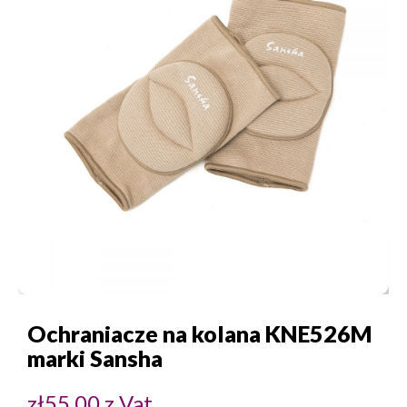
Ochraniacze na kolana KNE526M
marki Sansha
zł
55,00
z Vat