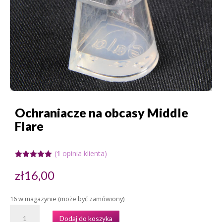
Ochraniacze na obcasy Middle
Flare
(
1
opinia klienta)
Oceniony
5.00
na 5
zł
16,00
na
podstawie
oceny
16 w magazynie (może być zamówiony)
klienta
ILOŚĆ
Dodaj do koszyka
OCHRANIACZE