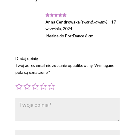
Oceniono
5
Anna Cendrowska
(zweryfikowany)
–
17
na 5
września, 2024
Idealne do PortDance 6 cm
Dodaj opinię
Twój adres email nie zostanie opublikowany.
Wymagane
pola są oznaczone
*