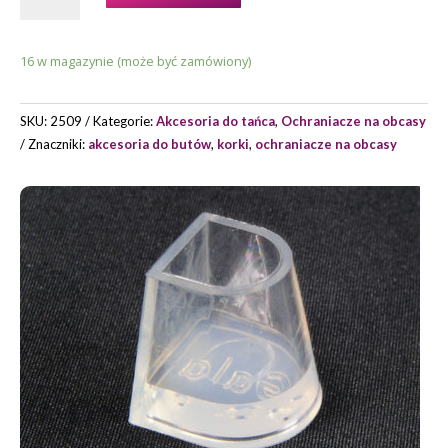
NA
OBCASY
16 w magazynie (może być zamówiony)
MIDDLE
FLARE
SKU:
2509
Kategorie:
Akcesoria do tańca
,
Ochraniacze na obcasy
Znaczniki:
akcesoria do butów
,
korki
,
ochraniacze na obcasy