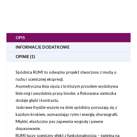
OPIS
INFORMACJE DODATKOWE
OPINIE (1)
Spódnica RUMI to odważny projekt stworzony z myślą o
ruchu i scenicznej ekspresji.
Asymetryczna linia cięcia z krótszym przodem wydobywa
linie nóg i uwydatnia pracę bioder, a flokowana siateczka
dodaje głębi i kontrastu.
Jaskrawe frędzle wszyte na dole spódnicy poruszają się z
każdym krokiem, wzmacniając rytm i energię choreografii.
Miękki, elastyczny pas zapewnia wygodę i pewne
dopasowanie.
RUMI łączy sceniczny efekt z funkcjonalnością – świetna na