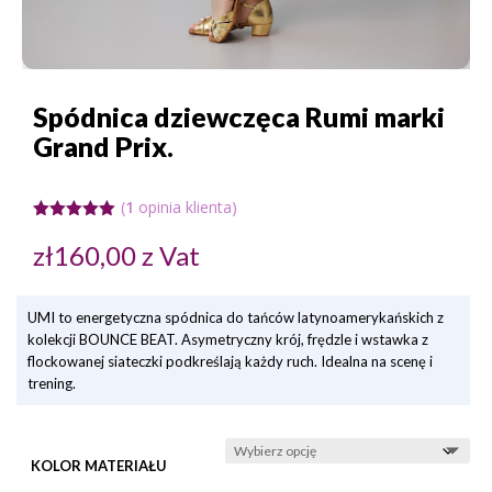
Spódnica dziewczęca Rumi marki
Grand Prix.
(
1
opinia klienta)
Oceniony
5.00
na 5
zł
160,00
z Vat
na
podstawie
oceny
klienta
UMI to energetyczna spódnica do tańców latynoamerykańskich z
kolekcji BOUNCE BEAT. Asymetryczny krój, frędzle i wstawka z
flockowanej siateczki podkreślają każdy ruch. Idealna na scenę i
trening.
KOLOR MATERIAŁU