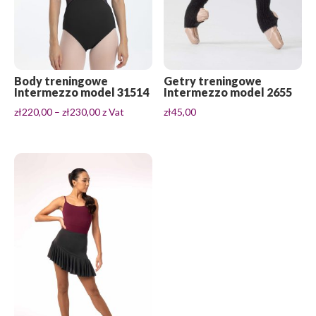
Body treningowe
Getry treningowe
Intermezzo model 31514
Intermezzo model 2655
Zakres
zł
220,00
–
zł
230,00
z Vat
zł
45,00
cen:
od
zł220,00
do
zł230,00