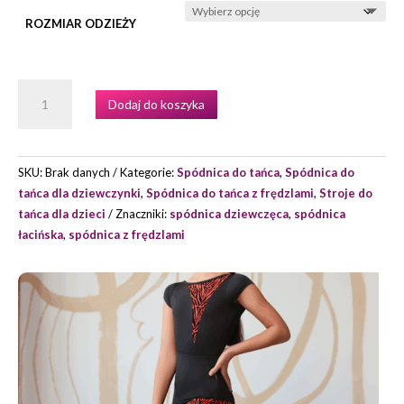
ROZMIAR ODZIEŻY
ILOŚĆ
Dodaj do koszyka
SPÓDNICA
DZIEWCZĘCA
RUMI
MARKI
SKU:
Brak danych
Kategorie:
Spódnica do tańca
,
Spódnica do
GRAND
tańca dla dziewczynki
,
Spódnica do tańca z frędzlami
,
Stroje do
PRIX.
tańca dla dzieci
Znaczniki:
spódnica dziewczęca
,
spódnica
łacińska
,
spódnica z frędzlami