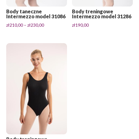
Body taneczne
Body treningowe
Intermezzo model 31086
Intermezzo model 31286
Zakres
zł
210,00
–
zł
230,00
zł
190,00
cen:
od
zł210,00
do
zł230,00