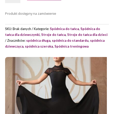
TRENINGOWA
DO
Produkt dostępny na zamówienie
STANDARDU
DZIEWCZĘCA
ALICIA
SKU:
Brak danych
Kategorie:
Spódnica do tańca
,
Spódnica do
MARKI
tańca dla dziewczynki
,
Stroje do tańca
,
Stroje do tańca dla dzieci
GRAND
Znaczników:
spódnica długa
,
spódnica do standardu
,
spódnica
PRIX
dziewczęca
,
spódnica szeroka
,
Spódnica treningowa