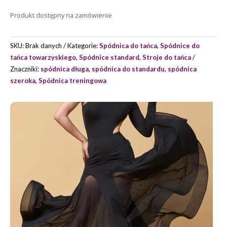
DO
Produkt dostępny na zamówienie
STANDARDU
MODEL
ALICIA
SKU:
Brak danych
Kategorie:
Spódnica do tańca
,
Spódnice do
MARKI
tańca towarzyskiego
,
Spódnice standard
,
Stroje do tańca
GRAND
Znaczniki:
spódnica długa
,
spódnica do standardu
,
spódnica
PRIX
szeroka
,
Spódnica treningowa