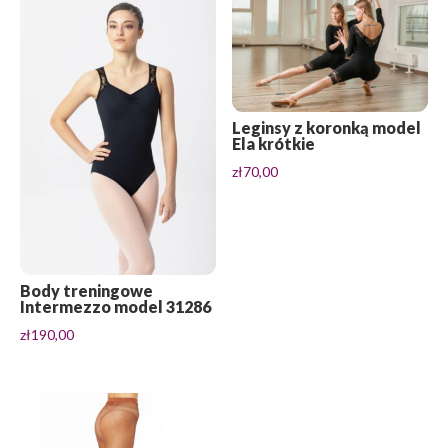
Leginsy z koronką model
Ela krótkie
zł
70,00
Body treningowe
Intermezzo model 31286
zł
190,00