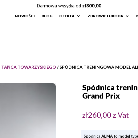
Darmowa wysyłka od
zł
800,00
NOWOŚCI
BLOG
OFERTA
ZDROWIE I URODA
O TAŃCA TOWARZYSKIEGO
/ SPÓDNICA TRENINGOWA MODEL AL
Spódnica treni
Grand Prix
zł
260,00
z Vat
Spódnica
ALMA
to model typu