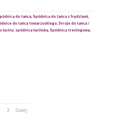
pódnica do tańca
,
Spódnica do tańca z frędzlami
,
ódnice do tańca towarzyskiego
,
Stroje do tańca
 łaciny
,
spódnica łacińska
,
Spódnica treningowa
,
1
2
Dalej