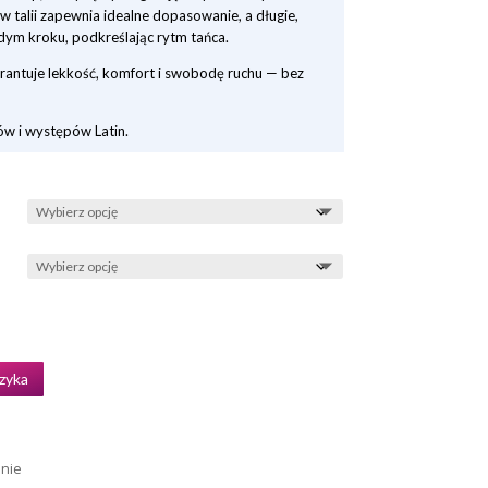
 talii zapewnia idealne dopasowanie, a długie,
żdym kroku, podkreślając rytm tańca.
rantuje lekkość, komfort i swobodę ruchu — bez
w i występów Latin.
zyka
enie