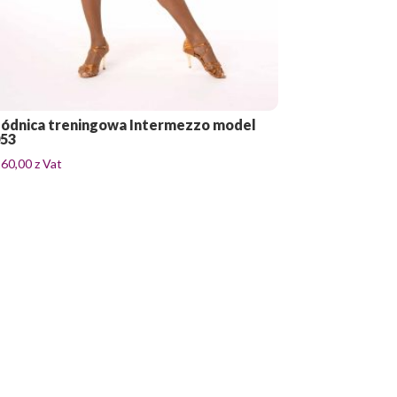
ódnica treningowa Intermezzo model
053
260,00
z Vat