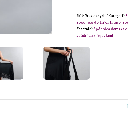
GRAND
PRIX
SKU:
Brak danych
Kategorii:
S
Spódnice do tańca latino
,
Sp
Znaczniki:
Spódnica damska do
spódnica z frędzlami