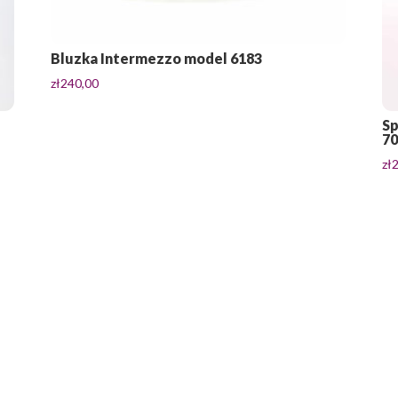
Bluzka Intermezzo model 6183
zł
240,00
Sp
7
zł