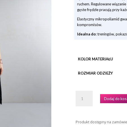
ruchem. Regulowane wiązanie w
gęste frędzle pracują przy ka
Elastyczny mikropoliamid gwa
kompromisów.
Idealna do:
treningów, pokazó
KOLOR MATERIAŁU
ROZMIAR ODZIEŻY
ILOŚĆ
Dodaj do kos
SPÓDNICA
TRENINGOWA
MODEL
ALMA
Produkt dostępny na zamówi
MARKI