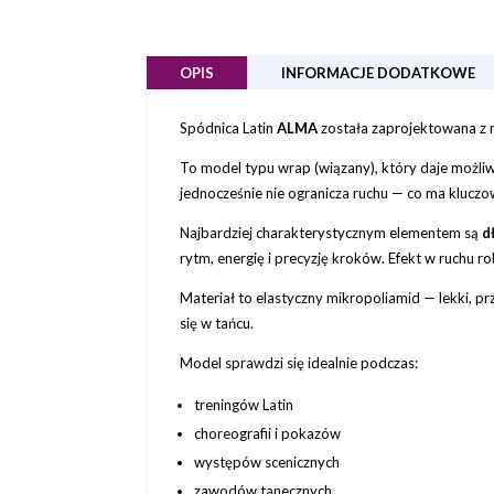
OPIS
INFORMACJE DODATKOWE
Spódnica Latin
ALMA
została zaprojektowana z m
To model typu wrap (wiązany), który daje możliw
jednocześnie nie ogranicza ruchu — co ma kluczo
Najbardziej charakterystycznym elementem są
d
rytm, energię i precyzję kroków. Efekt w ruchu rob
Materiał to elastyczny mikropoliamid — lekki, p
się w tańcu.
Model sprawdzi się idealnie podczas:
treningów Latin
choreografii i pokazów
występów scenicznych
zawodów tanecznych