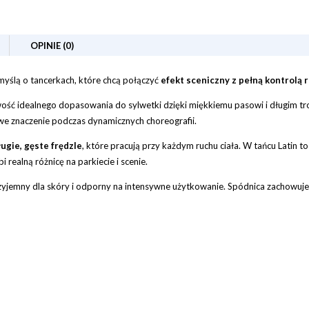
OPINIE (0)
yślą o tancerkach, które chcą połączyć
efekt sceniczny z pełną kontrolą 
ość idealnego dopasowania do sylwetki dzięki miękkiemu pasowi i długim troko
we znaczenie podczas dynamicznych choreografii.
ługie, gęste frędzle
, które pracują przy każdym ruchu ciała. W tańcu Latin to
i realną różnicę na parkiecie i scenie.
rzyjemny dla skóry i odporny na intensywne użytkowanie. Spódnica zachowuje 