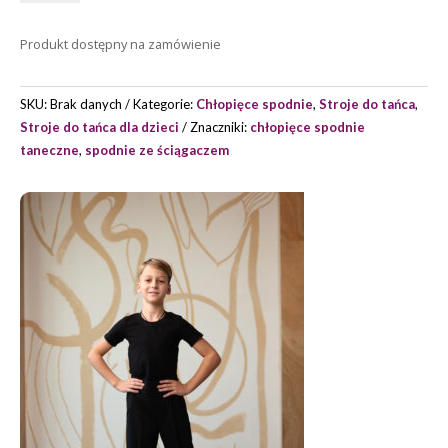
CHŁOPIĘCE
TRENINGOWE
Produkt dostępny na zamówienie
MARCO
MARKI
GRAND
SKU:
Brak danych
Kategorie:
Chłopięce spodnie
,
Stroje do tańca
,
PRIX
Stroje do tańca dla dzieci
Znaczniki:
chłopięce spodnie
taneczne
,
spodnie ze ściągaczem