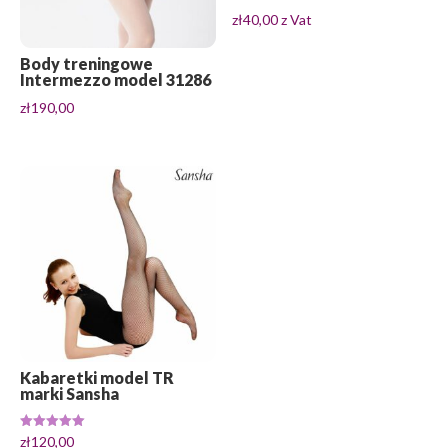
zł
40,00
z Vat
Body treningowe
Intermezzo model 31286
zł
190,00
Kabaretki model TR
marki Sansha
Oceniono
zł
120,00