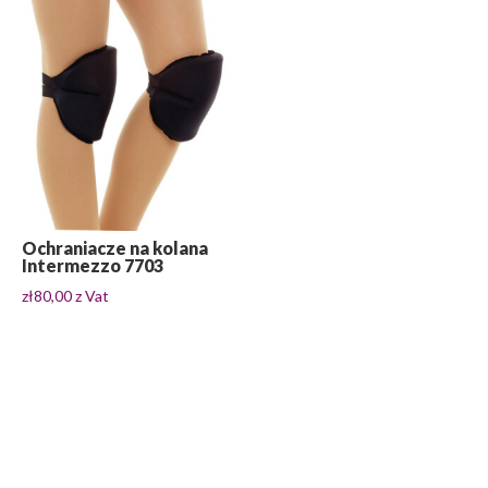
Ochraniacze na kolana
Intermezzo 7703
zł
80,00
z Vat