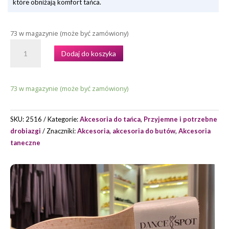
które obniżają komfort tańca.
73 w magazynie (może być zamówiony)
ILOŚĆ
Dodaj do koszyka
DREWNIANA
SZCZOTKA
DO
73 w magazynie (może być zamówiony)
CZYSZCZENIA
BUTÓW
TANECZNYCH,
SKU:
2516
Kategorie:
Akcesoria do tańca
,
Przyjemne i potrzebne
DRAPAK
drobiazgi
Znaczniki:
Akcesoria
,
akcesoria do butów
,
Akcesoria
DO
taneczne
BUTÓW
DANCESPOT