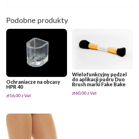
Podobne produkty
Wielofunkcyjny pędzel
do aplikacji pudru Duo
Ochraniacze na obcasy
Brush marki Fake Bake
HPR 40
zł
60,00
z Vat
zł
16,00
z Vat