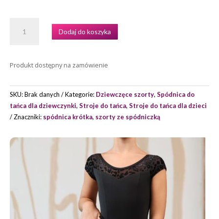
ILOŚĆ
Dodaj do koszyka
SZORTY
ZE
SPÓDNICZKĄ
Produkt dostępny na zamówienie
SABI
MARKI
GRAND
SKU:
Brak danych
Kategorie:
Dziewczęce szorty
,
Spódnica do
PRIX
tańca dla dziewczynki
,
Stroje do tańca
,
Stroje do tańca dla dzieci
Znaczniki:
spódnica krótka
,
szorty ze spódniczką