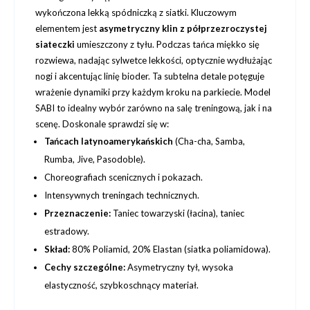
wykończona lekką spódniczką z siatki. Kluczowym
elementem jest
asymetryczny klin z półprzezroczystej
siateczki
umieszczony z tyłu. Podczas tańca miękko się
rozwiewa, nadając sylwetce lekkości, optycznie wydłużając
nogi i akcentując linię bioder. Ta subtelna detale potęguje
wrażenie dynamiki przy każdym kroku na parkiecie. Model
SABI to idealny wybór zarówno na salę treningową, jak i na
scenę. Doskonale sprawdzi się w:
Tańcach latynoamerykańskich
(Cha-cha, Samba,
Rumba, Jive, Pasodoble).
Choreografiach scenicznych i pokazach.
Intensywnych treningach technicznych.
Przeznaczenie:
Taniec towarzyski (łacina), taniec
estradowy.
Skład:
80% Poliamid, 20% Elastan (siatka poliamidowa).
Cechy szczególne:
Asymetryczny tył, wysoka
elastyczność, szybkoschnący materiał.