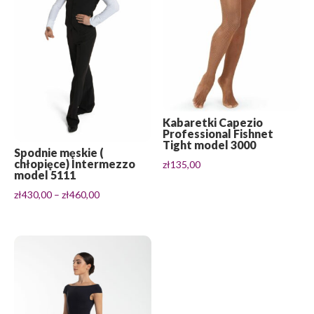
Kabaretki Capezio
Professional Fishnet
Tight model 3000
Spodnie męskie (
chłopięce) Intermezzo
zł
135,00
model 5111
Zakres
zł
430,00
–
zł
460,00
cen:
od
zł430,00
do
zł460,00