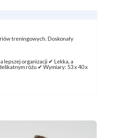
soriów treningowych. Doskonały
lepszej organizacji ✔ Lekka, a
delikatnym różu ✔ Wymiary: 53 x 40 x