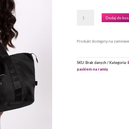
ILOŚĆ
Dodaj do kos
TORBA
MODEL
9109
MARKI
Produkt dostępny na zamówi
INTERMEZZO
SKU:
Brak danych
Kategoria:
paskiem na ramię