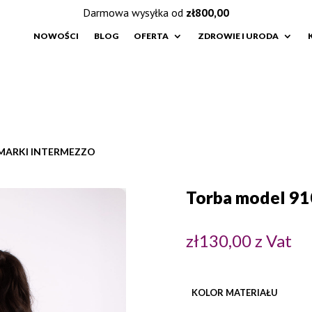
Darmowa wysyłka od
zł
800,00
NOWOŚCI
BLOG
OFERTA
ZDROWIE I URODA
 MARKI INTERMEZZO
Torba model 91
zł
130,00
z Vat
KOLOR MATERIAŁU