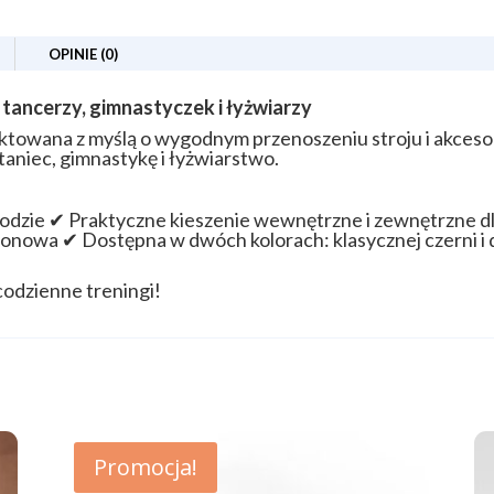
OPINIE (0)
 tancerzy, gimnastyczek i łyżwiarzy
jektowana z myślą o wygodnym przenoszeniu stroju i akce
taniec, gimnastykę i łyżwiarstwo.
odzie ✔ Praktyczne kieszenie wewnętrzne i zewnętrzne dla 
onowa ✔ Dostępna w dwóch kolorach: klasycznej czerni i 
codzienne treningi!
Promocja!