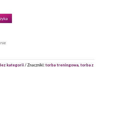
zyka
enie
Bez kategorii
Znaczniki:
torba treningowa
,
torba z