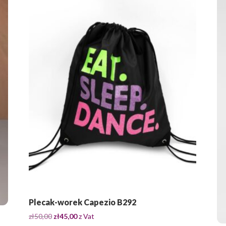
Plecak-worek Capezio B292
Pierwotna
Aktualna
zł
50,00
zł
45,00
z Vat