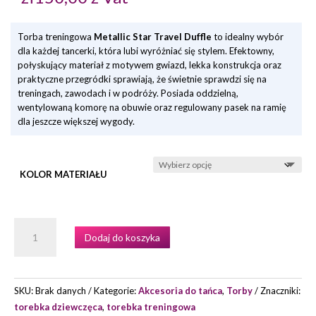
Torba treningowa
Metallic Star Travel Duffle
to idealny wybór
dla każdej tancerki, która lubi wyróżniać się stylem. Efektowny,
połyskujący materiał z motywem gwiazd, lekka konstrukcja oraz
praktyczne przegródki sprawiają, że świetnie sprawdzi się na
treningach, zawodach i w podróży. Posiada oddzielną,
wentylowaną komorę na obuwie oraz regulowany pasek na ramię
dla jeszcze większej wygody.
KOLOR MATERIAŁU
ILOŚĆ
Dodaj do koszyka
TOREBKA
CAPEZIO
B323
METALLIC
SKU:
Brak danych
Kategorie:
Akcesoria do tańca
,
Torby
Znaczniki:
STAR
torebka dziewczęca
,
torebka treningowa