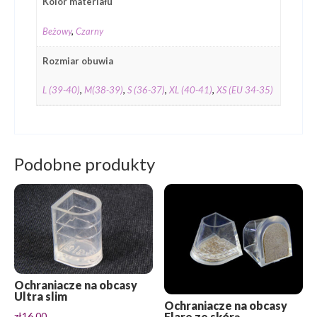
Kolor materiału
Beżowy
,
Czarny
Rozmiar obuwia
L (39-40)
,
M(38-39)
,
S (36-37)
,
XL (40-41)
,
XS (EU 34-35)
Podobne produkty
Ochraniacze na obcasy
Ultra slim
Ochraniacze na obcasy
Flare ze skórą
zł
16,00