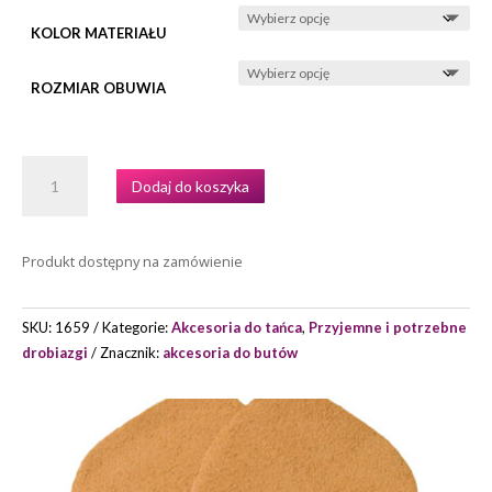
KOLOR MATERIAŁU
ROZMIAR OBUWIA
ILOŚĆ
Dodaj do koszyka
WKŁADKI
DO
BUTÓW
Produkt dostępny na zamówienie
MARKI
RAY
ROSE
SKU:
1659
Kategorie:
Akcesoria do tańca
,
Przyjemne i potrzebne
drobiazgi
Znacznik:
akcesoria do butów