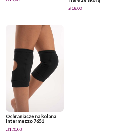
zł
18,00
Ochraniacze na kolana
Intermezzo 7651
zł
120,00