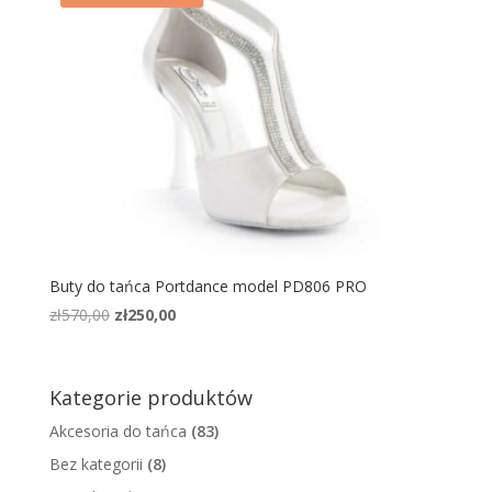
Buty do tańca Portdance model PD806 PRO
Pierwotna
Aktualna
zł
570,00
zł
250,00
cena
cena
wynosiła:
wynosi:
zł570,00.
zł250,00.
Kategorie produktów
Akcesoria do tańca
(83)
Bez kategorii
(8)