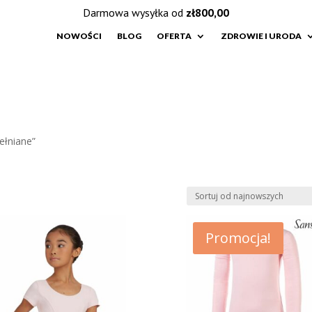
Darmowa wysyłka od
zł
800,00
NOWOŚCI
BLOG
OFERTA
ZDROWIE I URODA
ełniane”
e
h
Promocja!