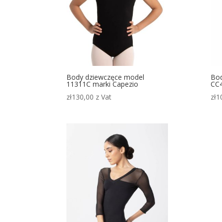
Body dziewczęce model
Bod
11311C marki Capezio
CC4
zł
130,00
z Vat
zł
1