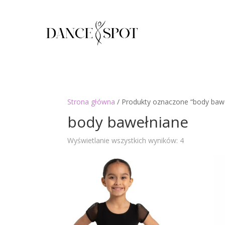
Strona główna
/ Produkty oznaczone “body baw
body bawełniane
Posortowan
Wyświetlanie wszystkich wyników: 4
według
najnowszyc