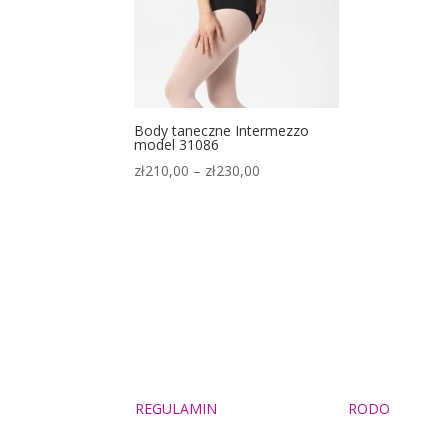
Body taneczne Intermezzo
model 31086
Zakres
zł
210,00
–
zł
230,00
cen:
od
zł210,00
do
zł230,00
REGULAMIN
RODO