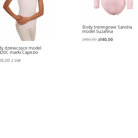
Body treningowe Sansha
model Suzanna
Pierwotna
Aktualna
zł
80,00
zł
40,00
cena
cena
y dziewczęce model
20C marki Capezio
wynosiła:
wynosi:
zł80,00.
zł40,00.
00,00
z Vat